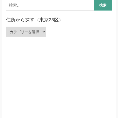
検
索:
住所から探す（東京23区）
住
所
か
ら
探
す
（東
京
23
区）