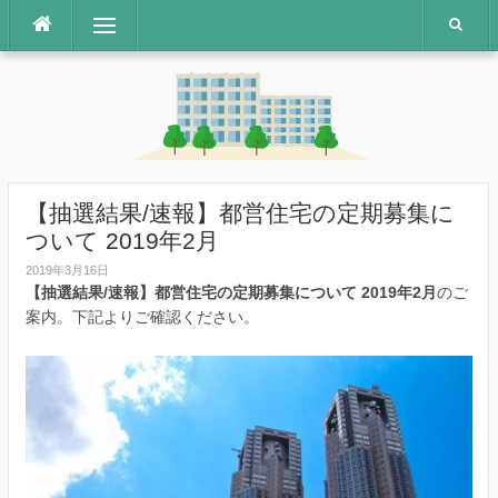
コ
メニュー
ン
テ
ン
ツ
へ
ス
キ
ッ
【抽選結果/速報】都営住宅の定期募集に
プ
ついて 2019年2月
2019年3月16日
【抽選結果/速報】都営住宅の定期募集について 2019年2月
のご
案内。下記よりご確認ください。