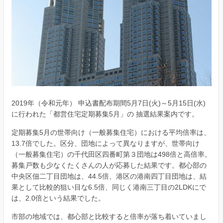
2019年（令和元年） 申込書配布期間5月7日(火)～5月15日(水)
に行われた「都営住宅定期募集5月」の 抽選結果案内です。
定期募集5月の世帯向け（一般募集住宅）における平均倍率は、
13.7倍でした。区分、団地によって異なりますが、世帯向け
（一般募集住宅）の千代田区四番町第３団地は498倍と高倍率。
募集戸数も少なくたくさんの人が応募した結果です。都心部の
中央区佃二丁目団地は、44.5倍、港区の港南四丁目団地は、結
果として比較的狙い目な6.5倍、同じく港南三丁目の2LDKにで
は、2.0倍という結果でした。
市部の地域では、都心部と比較すると倍率が落ち着いていまし