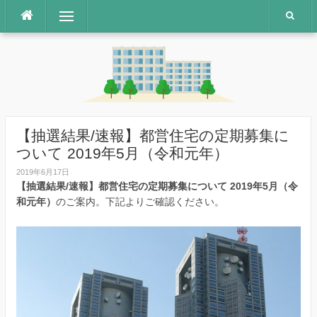
コ
メニュー
ン
テ
ン
ツ
へ
ス
キ
ッ
【抽選結果/速報】都営住宅の定期募集に
プ
ついて 2019年5月（令和元年）
2019年6月17日
【抽選結果/速報】都営住宅の定期募集について 2019年5月（令
和元年）
のご案内。下記よりご確認ください。