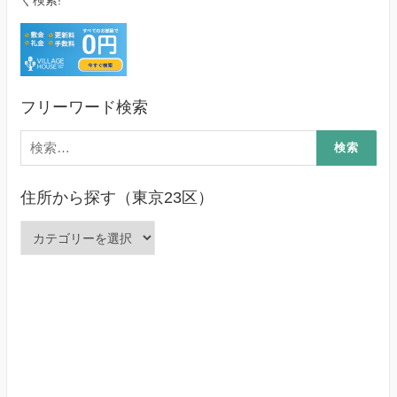
フリーワード検索
検
索:
住所から探す（東京23区）
住
所
か
ら
探
す
（東
京
23