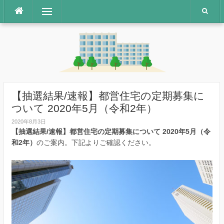
コ
メニュー
ン
テ
ン
ツ
へ
ス
キ
ッ
【抽選結果/速報】都営住宅の定期募集に
プ
ついて 2020年5月（令和2年）
2020年8月3日
【抽選結果/速報】都営住宅の定期募集について 2020年5月（令
和2年）
のご案内。下記よりご確認ください。