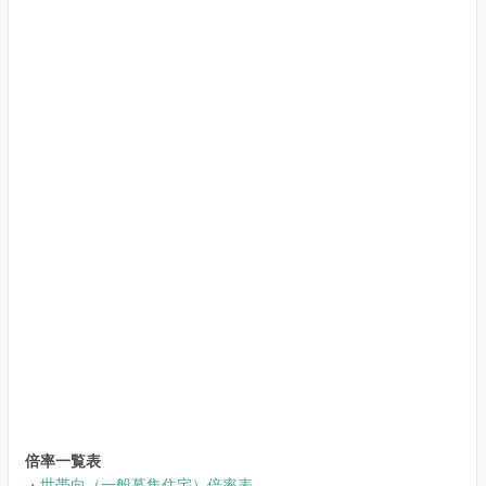
倍率一覧表
・世帯向（一般募集住宅）倍率表