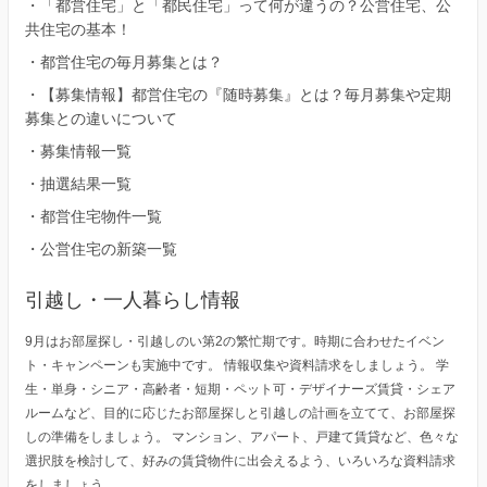
・
「都営住宅」と「都民住宅」って何が違うの？公営住宅、公
共住宅の基本！
・
都営住宅の毎月募集とは？
・
【募集情報】都営住宅の『随時募集』とは？毎月募集や定期
募集との違いについて
・
募集情報一覧
・
抽選結果一覧
・
都営住宅物件一覧
・
公営住宅の新築一覧
引越し・一人暮らし情報
9月はお部屋探し・引越しのい第2の繁忙期です。時期に合わせたイベン
ト・キャンペーンも実施中です。 情報収集や資料請求をしましょう。 学
生・単身・シニア・高齢者・短期・ペット可・デザイナーズ賃貸・シェア
ルームなど、目的に応じたお部屋探しと引越しの計画を立てて、お部屋探
しの準備をしましょう。 マンション、アパート、戸建て賃貸など、色々な
選択肢を検討して、好みの賃貸物件に出会えるよう、いろいろな資料請求
をしましょう。