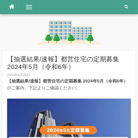
コ
メニュー
ン
テ
ン
ツ
へ
ス
キ
ッ
【抽選結果/速報】都営住宅の定期募集
プ
2024年5月（令和6年）
2024年6月26日
【抽選結果/速報】都営住宅の定期募集 2024年5月（令和6年）
のご案内。下記よりご確認ください。