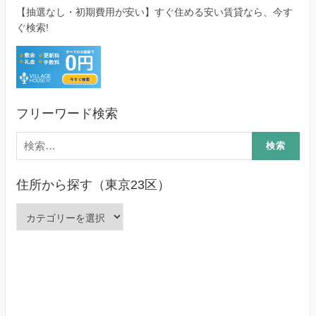
【抽選なし・初期費用が安い】すぐ住める安い賃貸なら、今す
ぐ検索!
フリーワード検索
検
索:
住所から探す（東京23区）
住
所
か
ら
探
す
（東