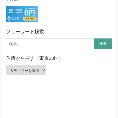
フリーワード検索
検
索:
住所から探す（東京23区）
住
所
か
ら
探
す
（東
京
23