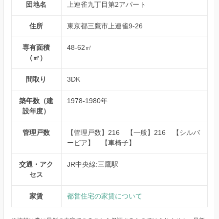
団地名
上連雀九丁目第2アパート
住所
東京都三鷹市上連雀9-26
専有面積
48-62㎡
（㎡）
間取り
3DK
築年数（建
1978-1980年
設年度）
管理戸数
【管理戸数】216 【一般】216 【シルバ
ーピア】 【車椅子】
交通・アク
JR中央線:三鷹駅
セス
家賃
都営住宅の家賃について