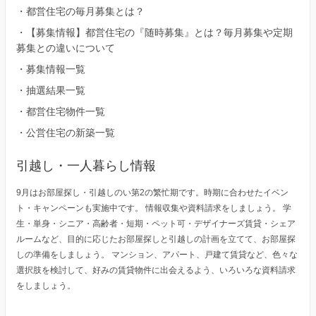
・
都営住宅の毎月募集とは？
・
【募集情報】都営住宅の『随時募集』とは？毎月募集や定期
募集との違いについて
・
募集情報一覧
・
抽選結果一覧
・
都営住宅物件一覧
・
公営住宅の新築一覧
引越し・一人暮らし情報
9月はお部屋探し・引越しのい第2の繁忙期です。時期に合わせたイベン
ト・キャンペーンも実施中です。 情報収集や資料請求をしましょう。 学
生・単身・シニア・高齢者・短期・ペット可・デザイナーズ賃貸・シェア
ルームなど、目的に応じたお部屋探しと引越しの計画を立てて、お部屋探
しの準備をしましょう。 マンション、アパート、戸建て賃貸など、色々な
選択肢を検討して、好みの賃貸物件に出会えるよう、いろいろな資料請求
をしましょう。