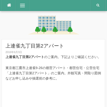
コ
メニュー
ン
テ
ン
ツ
へ
ス
キ
ッ
上連雀九丁目第2アパート
プ
2016年6月3日
上連雀九丁目第2アパート
のご案内。下記よりご確認ください。
東京都三鷹市上連雀9-26の都営アパート・都営住宅・公営住宅
「上連雀九丁目第2アパート」のご案内。外観写真・間取り図例
などお申し込みや抽選前の参考に。