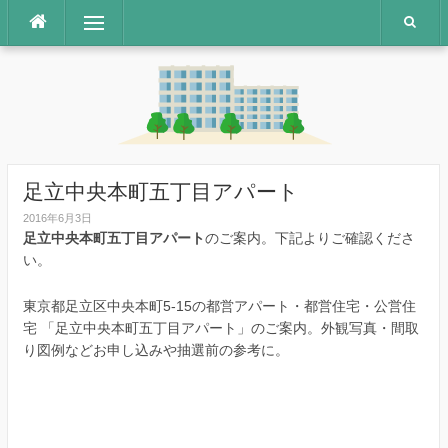
コ
メニュー
ン
テ
ン
ツ
へ
ス
キ
ッ
足立中央本町五丁目アパート
プ
2016年6月3日
足立中央本町五丁目アパート
のご案内。下記よりご確認くださ
い。
東京都足立区中央本町5-15の都営アパート・都営住宅・公営住
宅 「足立中央本町五丁目アパート」のご案内。外観写真・間取
り図例などお申し込みや抽選前の参考に。