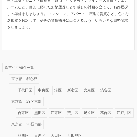
生・単身・シニア・高齢者・短期・ペット可・デザイナーズ賃貸・シェア
ルームなど、目的に応じたお部屋探しと引越しの計画を立てて、お部屋探
しの準備をしましょう。 マンション、アパート、戸建て賃貸など、色々な
選択肢を検討して、好みの賃貸物件に出会えるよう、いろいろな資料請求
をしましょう。
都営住宅物件一覧
東京都 – 都心部
千代田区
中央区
港区
新宿区
文京区
渋谷区
東京都 – 23区東部
台東区
墨田区
江東区
荒川区
足立区
葛飾区
江戸川区
東京都 – 23区南部
品川区
目黒区
大田区
世田谷区