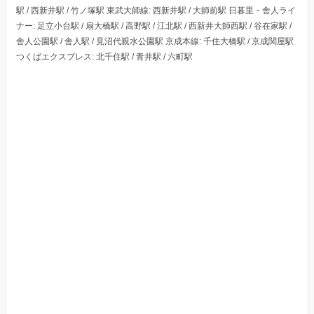
駅 / 西新井駅 / 竹ノ塚駅 東武大師線: 西新井駅 / 大師前駅 日暮里・舎人ライ
ナー: 足立小台駅 / 扇大橋駅 / 高野駅 / 江北駅 / 西新井大師西駅 / 谷在家駅 /
舎人公園駅 / 舎人駅 / 見沼代親水公園駅 京成本線: 千住大橋駅 / 京成関屋駅
つくばエクスプレス: 北千住駅 / 青井駅 / 六町駅