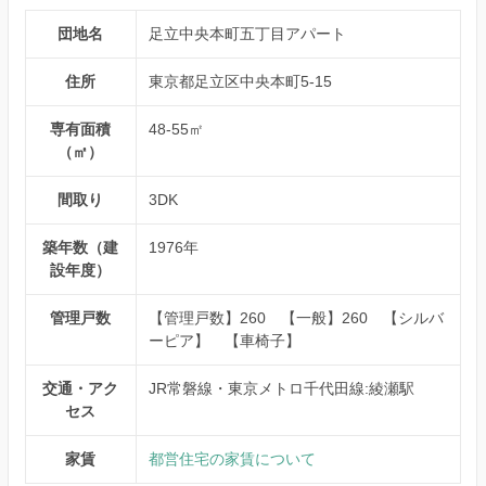
団地名
足立中央本町五丁目アパート
住所
東京都足立区中央本町5-15
専有面積
48-55㎡
（㎡）
間取り
3DK
築年数（建
1976年
設年度）
管理戸数
【管理戸数】260 【一般】260 【シルバ
ーピア】 【車椅子】
交通・アク
JR常磐線・東京メトロ千代田線:綾瀬駅
セス
家賃
都営住宅の家賃について