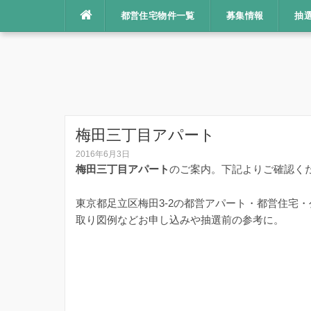
コ
都営住宅物件一覧
募集情報
抽
ン
テ
ン
ツ
へ
ス
キ
梅田三丁目アパート
ッ
2016年6月3日
プ
梅田三丁目アパート
のご案内。下記よりご確認く
東京都足立区梅田3-2の都営アパート・都営住宅
取り図例などお申し込みや抽選前の参考に。