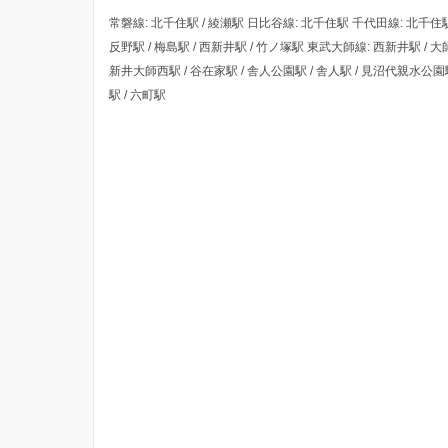
常磐線: 北千住駅 / 綾瀬駅 日比谷線: 北千住駅 千代田線: 北千住駅 /
反野駅 / 梅島駅 / 西新井駅 / 竹ノ塚駅 東武大師線: 西新井駅 / 
新井大師西駅 / 谷在家駅 / 舎人公園駅 / 舎人駅 / 見沼代親水公
駅 / 六町駅