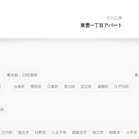
次の記事
東雲一丁目アパート
東京都 – 23区東部
東
区
台東区
墨田区
江東区
荒川区
足立区
葛飾区
江戸川区
橋区
立川市
国立市
日野市
八王子市
西東京市
狛江市
昭島市
小平市