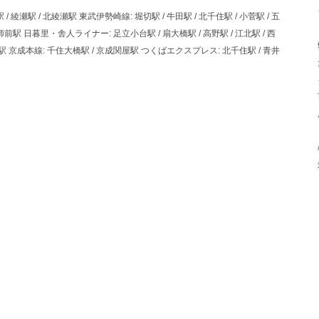
 綾瀬駅 / 北綾瀬駅 東武伊勢崎線: 堀切駅 / 牛田駅 / 北千住駅 / 小菅駅 / 五
大師前駅 日暮里・舎人ライナー: 足立小台駅 / 扇大橋駅 / 高野駅 / 江北駅 / 西
園駅 京成本線: 千住大橋駅 / 京成関屋駅 つくばエクスプレス: 北千住駅 / 青井