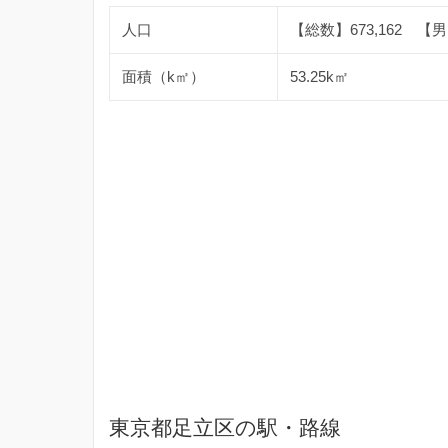
人口
【総数】673,162 【男】
面積（k㎡）
53.25k㎡
東京都足立区の駅・路線