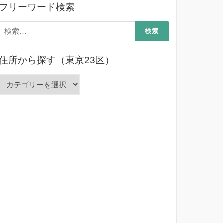
フリーワード検索
検
索:
住所から探す（東京23区）
住
所
か
ら
探
す
（東
京
23
区）