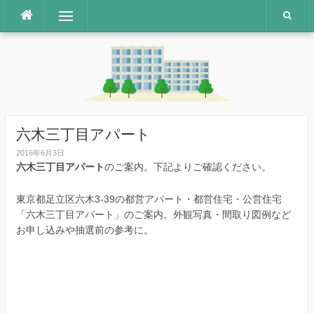
コ
メニュー
ン
テ
ン
ツ
へ
ス
キ
ッ
六木三丁目アパート
プ
2016年6月3日
六木三丁目アパート
のご案内。下記よりご確認ください。
東京都足立区六木3-39の都営アパート・都営住宅・公営住宅
「六木三丁目アパート」のご案内。外観写真・間取り図例など
お申し込みや抽選前の参考に。