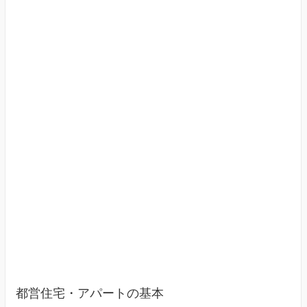
す
（東
京
23
区）
都営住宅・アパートの基本