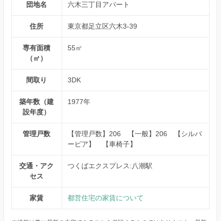
団地名
六木三丁目アパート
住所
東京都足立区六木3-39
専有面積
55㎡
（㎡）
間取り
3DK
築年数（建
1977年
設年度）
管理戸数
【管理戸数】206 【一般】206 【シルバ
ーピア】 【車椅子】
交通・アク
つくばエクスプレス:八潮駅
セス
家賃
都営住宅の家賃について