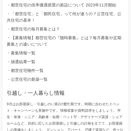
・
都営住宅の倍率優遇措置の新設について 2023年11月開始
・
「都営住宅」と「都民住宅」って何が違うの？公営住宅、公
共住宅の基本！
・
都営住宅の毎月募集とは？
・
【募集情報】都営住宅の『随時募集』とは？毎月募集や定期
募集との違いについて
・
募集情報一覧
・
抽選結果一覧
・
都営住宅物件一覧
・
公営住宅の新築一覧
引越し・一人暮らし情報
9月はお部屋探し・引越しのい第2の繁忙期です。時期に合わせたイベン
ト・キャンペーンも実施中です。 情報収集や資料請求をしましょう。 学
生・単身・シニア・高齢者・短期・ペット可・デザイナーズ賃貸・シェア
ルームなど、目的に応じたお部屋探しと引越しの計画を立てて、お部屋探
しの準備をしましょう。 マンション、アパート、戸建て賃貸など、色々な