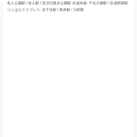
舎人公園駅 / 舎人駅 / 見沼代親水公園駅 京成本線: 千住大橋駅 / 京成関屋駅
つくばエクスプレス: 北千住駅 / 青井駅 / 六町駅