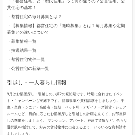
・
「都営住宅」と「都民住宅」って何が違うの？公営住宅、公
共住宅の基本！
・
都営住宅の毎月募集とは？
・
【募集情報】都営住宅の『随時募集』とは？毎月募集や定期
募集との違いについて
・
募集情報一覧
・
抽選結果一覧
・
都営住宅物件一覧
・
公営住宅の新築一覧
引越し・一人暮らし情報
9月はお部屋探し・引越しのい第2の繁忙期です。時期に合わせたイベン
ト・キャンペーンも実施中です。 情報収集や資料請求をしましょう。 学
生・単身・シニア・高齢者・短期・ペット可・デザイナーズ賃貸・シェア
ルームなど、目的に応じたお部屋探しと引越しの計画を立てて、お部屋探
しの準備をしましょう。 マンション、アパート、戸建て賃貸など、色々な
選択肢を検討して、好みの賃貸物件に出会えるよう、いろいろな資料請求
をしましょう。