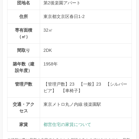
団地名
第2後楽園アパート
住所
東京都文京区春日1-2
専有面積
32㎡
（㎡）
間取り
2DK
築年数（建
1958年
設年度）
管理戸数
【管理戸数】23 【一般】23 【シルバー
ピア】 【車椅子】
交通・アク
東京メトロ丸ノ内線:後楽園駅
セス
家賃
都営住宅の家賃について