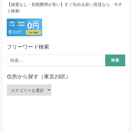
【抽選なし・初期費用が安い】すぐ住める安い賃貸なら、今す
ぐ検索!
フリーワード検索
検
索:
住所から探す（東京23区）
住
所
か
ら
探
す
（東