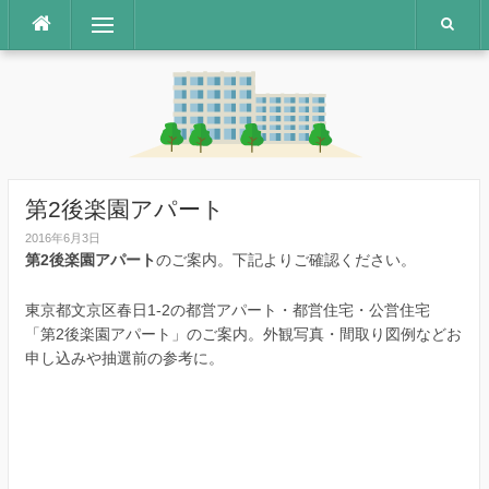
コ
メニュー
ン
テ
ン
ツ
へ
ス
キ
ッ
第2後楽園アパート
プ
2016年6月3日
第2後楽園アパート
のご案内。下記よりご確認ください。
東京都文京区春日1-2の都営アパート・都営住宅・公営住宅
「第2後楽園アパート」のご案内。外観写真・間取り図例などお
申し込みや抽選前の参考に。