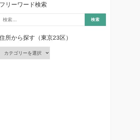
フリーワード検索
検
索:
住所から探す（東京23区）
住
所
か
ら
探
す
（東
京
23
区）