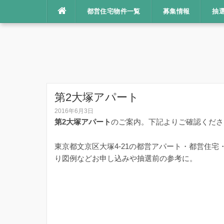
コ
都営住宅物件一覧
募集情報
抽
ン
テ
ン
ツ
へ
ス
キ
第2大塚アパート
ッ
2016年6月3日
プ
第2大塚アパート
のご案内。下記よりご確認くださ
東京都文京区大塚4-21の都営アパート・都営住宅
り図例などお申し込みや抽選前の参考に。