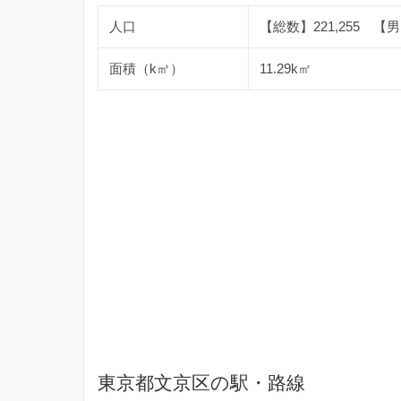
人口
【総数】221,255 【男】
面積（k㎡）
11.29k㎡
東京都文京区の駅・路線