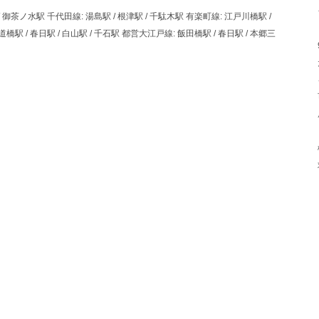
 御茶ノ水駅 千代田線: 湯島駅 / 根津駅 / 千駄木駅 有楽町線: 江戸川橋駅 /
橋駅 / 春日駅 / 白山駅 / 千石駅 都営大江戸線: 飯田橋駅 / 春日駅 / 本郷三