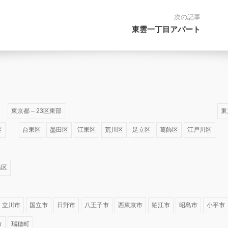
次の記事
東雲一丁目アパート
東京都 – 23区東部
東
区
台東区
墨田区
江東区
荒川区
足立区
葛飾区
江戸川区
橋区
立川市
国立市
日野市
八王子市
西東京市
狛江市
昭島市
小平市
市
瑞穂町