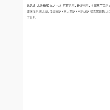
総武線: 水道橋駅 丸ノ内線: 茗荷谷駅 / 後楽園駅 / 本郷三丁目駅 /
護国寺駅 南北線: 後楽園駅 / 東大前駅 / 本駒込駅 都営三田線: 水道
丁目駅