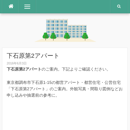
コ
メニュー
ン
テ
ン
ツ
へ
ス
キ
ッ
下石原第2アパート
プ
2016年6月3日
下石原第2アパート
のご案内。下記よりご確認ください。
東京都調布市下石原1-15の都営アパート・都営住宅・公営住宅
「下石原第2アパート」のご案内。外観写真・間取り図例などお
申し込みや抽選前の参考に。