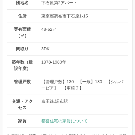
団地名
下石原第2アパート
住所
東京都調布市下石原1-15
専有面積
48-62㎡
（㎡）
間取り
3DK
築年数（建
1978-1980年
設年度）
管理戸数
【管理戸数】130 【一般】130 【シルバ
ーピア】 【車椅子】
交通・アク
京王線:調布駅
セス
家賃
都営住宅の家賃について