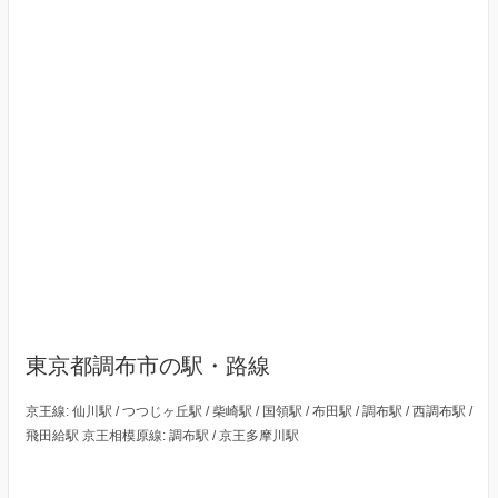
東京都調布市の駅・路線
京王線: 仙川駅 / つつじヶ丘駅 / 柴崎駅 / 国領駅 / 布田駅 / 調布駅 / 西調布駅 /
飛田給駅 京王相模原線: 調布駅 / 京王多摩川駅