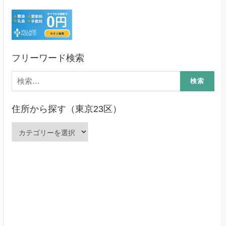
フリーワード検索
検
索:
住所から探す（東京23区）
住
所
か
ら
探
す
（東
京
23