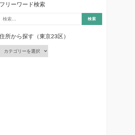
フリーワード検索
検
索:
住所から探す（東京23区）
住
所
か
ら
探
す
（東
京
23
区）