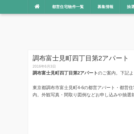
コ
都営住宅物件一覧
募集情報
抽
ン
テ
ン
ツ
へ
ス
キ
調布富士見町四丁目第2アパート
ッ
2016年6月3日
プ
調布富士見町四丁目第2アパート
のご案内。下記よ
東京都調布市富士見町4-6の都営アパート・都営
内。外観写真・間取り図例などお申し込みや抽選