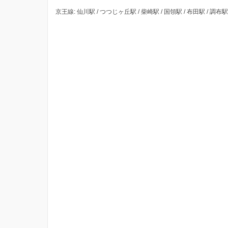
京王線: 仙川駅 / つつじヶ丘駅 / 柴崎駅 / 国領駅 / 布田駅 / 調