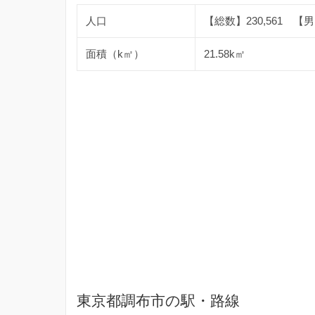
人口
【総数】230,561 【男】
面積（k㎡）
21.58k㎡
東京都調布市の駅・路線