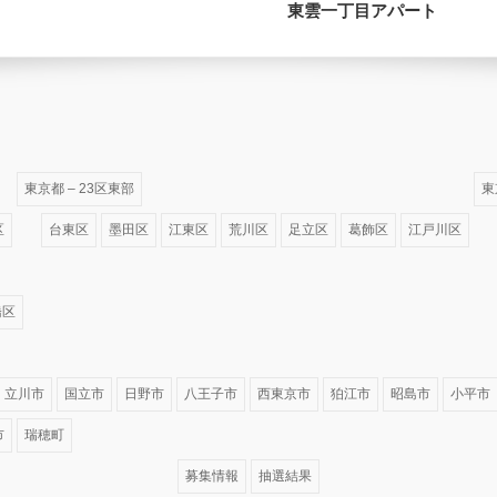
東雲一丁目アパート
東京都 – 23区東部
東
区
台東区
墨田区
江東区
荒川区
足立区
葛飾区
江戸川区
橋区
立川市
国立市
日野市
八王子市
西東京市
狛江市
昭島市
小平市
市
瑞穂町
募集情報
抽選結果