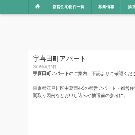
コ
都営住宅物件一覧
募集情報
抽
ン
テ
ン
ツ
へ
ス
キ
宇喜田町アパート
ッ
2016年6月3日
プ
宇喜田町アパート
のご案内。下記よりご確認くだ
東京都江戸川区中葛西4-9の都営アパート・都営
間取り図例などお申し込みや抽選前の参考に。