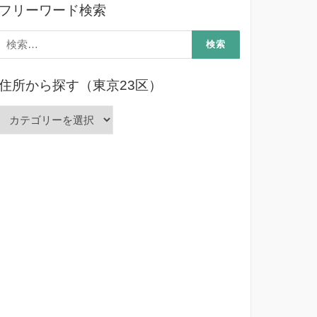
フリーワード検索
検
索:
住所から探す（東京23区）
住
所
か
ら
探
す
（東
京
23
区）