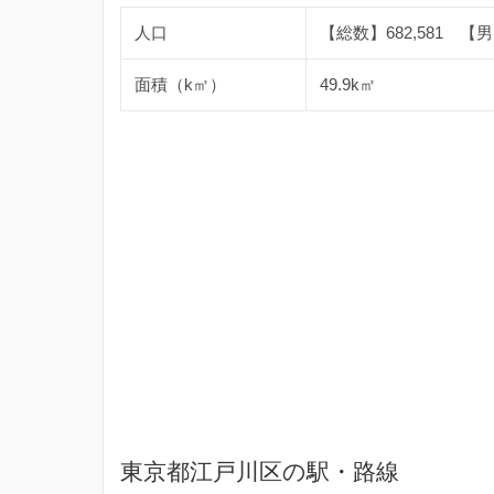
人口
【総数】682,581 【男】
面積（k㎡）
49.9k㎡
東京都江戸川区の駅・路線