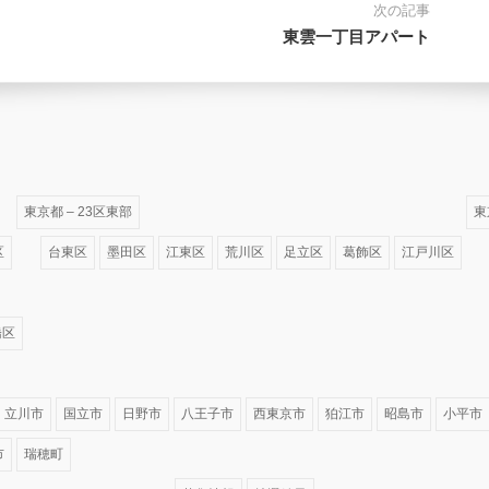
次の記事
東雲一丁目アパート
東京都 – 23区東部
東
区
台東区
墨田区
江東区
荒川区
足立区
葛飾区
江戸川区
橋区
立川市
国立市
日野市
八王子市
西東京市
狛江市
昭島市
小平市
市
瑞穂町