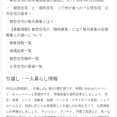
・
都営住宅の倍率優遇措置の新設について 2023年11月開始
・
「都営住宅」と「都民住宅」って何が違うの？公営住宅、公
共住宅の基本！
・
都営住宅の毎月募集とは？
・
【募集情報】都営住宅の『随時募集』とは？毎月募集や定期
募集との違いについて
・
募集情報一覧
・
抽選結果一覧
・
都営住宅物件一覧
・
公営住宅の新築一覧
引越し・一人暮らし情報
9月はお部屋探し・引越しのい第2の繁忙期です。時期に合わせたイベン
ト・キャンペーンも実施中です。 情報収集や資料請求をしましょう。 学
生・単身・シニア・高齢者・短期・ペット可・デザイナーズ賃貸・シェア
ルームなど、目的に応じたお部屋探しと引越しの計画を立てて、お部屋探
しの準備をしましょう。 マンション、アパート、戸建て賃貸など、色々な