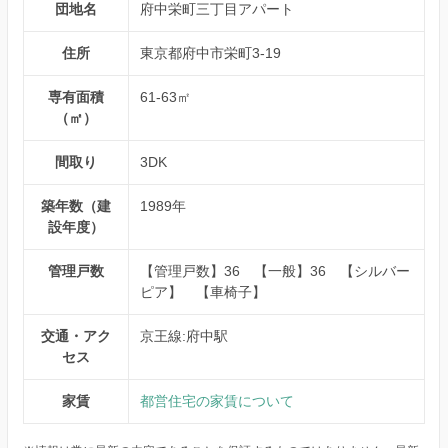
団地名
府中栄町三丁目アパート
住所
東京都府中市栄町3-19
専有面積
61-63㎡
（㎡）
間取り
3DK
築年数（建
1989年
設年度）
管理戸数
【管理戸数】36 【一般】36 【シルバー
ピア】 【車椅子】
交通・アク
京王線:府中駅
セス
家賃
都営住宅の家賃について