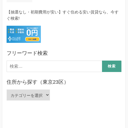
【抽選なし・初期費用が安い】すぐ住める安い賃貸なら、今す
ぐ検索!
フリーワード検索
検
索:
住所から探す（東京23区）
住
所
か
ら
探
す