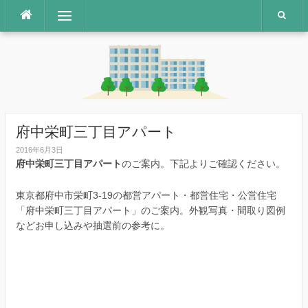
コ
メニュー
ン
テ
ン
ツ
へ
ス
キ
ッ
府中栄町三丁目アパート
プ
2016年6月3日
府中栄町三丁目アパート
のご案内。下記よりご確認ください。
東京都府中市栄町3-19の都営アパート・都営住宅・公営住宅
「府中栄町三丁目アパート」のご案内。外観写真・間取り図例
などお申し込みや抽選前の参考に。