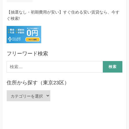
【抽選なし・初期費用が安い】すぐ住める安い賃貸なら、今す
ぐ検索!
フリーワード検索
検
索:
住所から探す（東京23区）
住
所
か
ら
探
す