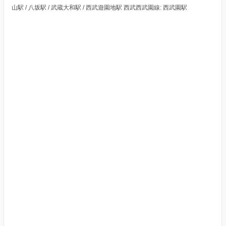
山駅 / 八坂駅 / 武蔵大和駅 / 西武遊園地駅 西武西武園線: 西武園駅