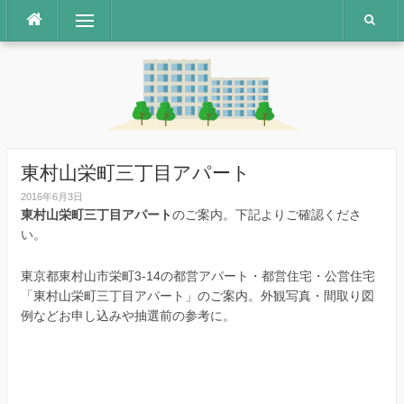
コ
メニュー
ン
テ
ン
ツ
へ
ス
キ
ッ
東村山栄町三丁目アパート
プ
2016年6月3日
東村山栄町三丁目アパート
のご案内。下記よりご確認くださ
い。
東京都東村山市栄町3-14の都営アパート・都営住宅・公営住宅
「東村山栄町三丁目アパート」のご案内。外観写真・間取り図
例などお申し込みや抽選前の参考に。