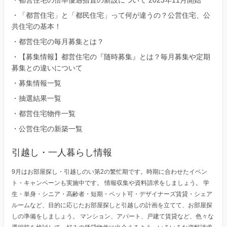
・
都営住宅の倍率優遇措置の新設について 2023年11月開始
・
「都営住宅」と「都民住宅」って何が違うの？公営住宅、公
共住宅の基本！
・
都営住宅の毎月募集とは？
・
【募集情報】都営住宅の『随時募集』とは？毎月募集や定期
募集との違いについて
・
募集情報一覧
・
抽選結果一覧
・
都営住宅物件一覧
・
公営住宅の新築一覧
引越し・一人暮らし情報
9月はお部屋探し・引越しのい第2の繁忙期です。時期に合わせたイベン
ト・キャンペーンも実施中です。 情報収集や資料請求をしましょう。 学
生・単身・シニア・高齢者・短期・ペット可・デザイナーズ賃貸・シェア
ルームなど、目的に応じたお部屋探しと引越しの計画を立てて、お部屋探
しの準備をしましょう。 マンション、アパート、戸建て賃貸など、色々な