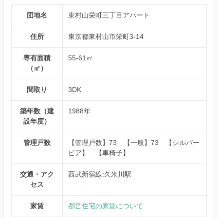
団地名
東村山栄町三丁目アパート
住所
東京都東村山市栄町3-14
専有面積
55-61㎡
（㎡）
間取り
3DK
築年数（建
1988年
設年度）
管理戸数
【管理戸数】73 【一般】73 【シルバー
ピア】 【車椅子】
交通・アク
西武新宿線:久米川駅
セス
家賃
都営住宅の家賃について