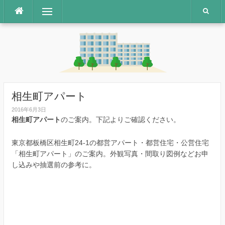
コ
メニュー
ン
テ
ン
ツ
へ
ス
キ
ッ
相生町アパート
プ
2016年6月3日
相生町アパート
のご案内。下記よりご確認ください。
東京都板橋区相生町24-1の都営アパート・都営住宅・公営住宅
「相生町アパート」のご案内。外観写真・間取り図例などお申
し込みや抽選前の参考に。