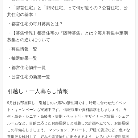
・
「都営住宅」と「都民住宅」って何が違うの？公営住宅、公
共住宅の基本！
・
都営住宅の毎月募集とは？
・
【募集情報】都営住宅の『随時募集』とは？毎月募集や定期
募集との違いについて
・
募集情報一覧
・
抽選結果一覧
・
都営住宅物件一覧
・
公営住宅の新築一覧
引越し・一人暮らし情報
9月はお部屋探し・引越しのい第2の繁忙期です。時期に合わせたイベン
ト・キャンペーンも実施中です。 情報収集や資料請求をしましょう。 学
生・単身・シニア・高齢者・短期・ペット可・デザイナーズ賃貸・シェア
ルームなど、目的に応じたお部屋探しと引越しの計画を立てて、お部屋探
しの準備をしましょう。 マンション、アパート、戸建て賃貸など、色々な
選択肢を検討して、好みの賃貸物件に出会えるよう、いろいろな資料請求