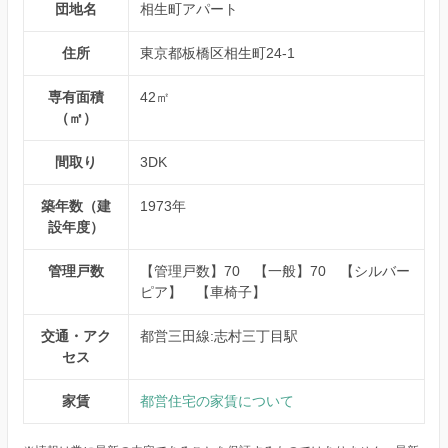
団地名
相生町アパート
住所
東京都板橋区相生町24-1
専有面積
42㎡
（㎡）
間取り
3DK
築年数（建
1973年
設年度）
管理戸数
【管理戸数】70 【一般】70 【シルバー
ピア】 【車椅子】
交通・アク
都営三田線:志村三丁目駅
セス
家賃
都営住宅の家賃について