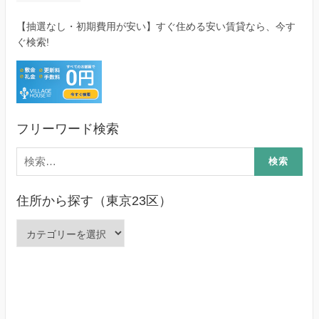
【抽選なし・初期費用が安い】すぐ住める安い賃貸なら、今す
ぐ検索!
フリーワード検索
検
索:
住所から探す（東京23区）
住
所
か
ら
探
す