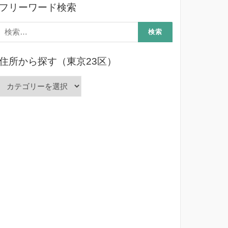
フリーワード検索
検
索:
住所から探す（東京23区）
住
所
か
ら
探
す
（東
京
23
区）