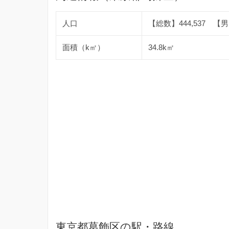
人口
【総数】444,537 【男】
面積（k㎡）
34.8k㎡
東京都葛飾区の駅・路線