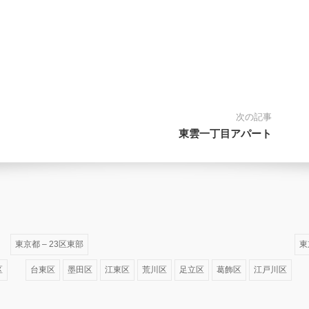
次の記事
東雲一丁目アパート
東京都 – 23区東部
東
区
台東区
墨田区
江東区
荒川区
足立区
葛飾区
江戸川区