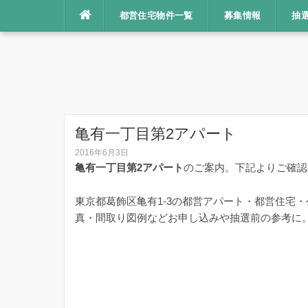
コ
都営住宅物件一覧
募集情報
抽
ン
テ
ン
ツ
へ
ス
キ
亀有一丁目第2アパート
ッ
2016年6月3日
プ
亀有一丁目第2アパート
のご案内。下記よりご確認
東京都葛飾区亀有1-3の都営アパート・都営住宅
真・間取り図例などお申し込みや抽選前の参考に