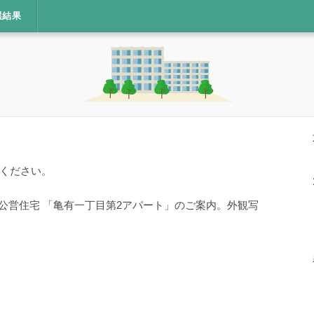
選結果
ください。
・公営住宅 「亀有一丁目第2アパート」のご案内。外観写
。