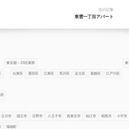
次の記事
東雲一丁目アパート
東京都 – 23区東部
東
区
台東区
墨田区
江東区
荒川区
足立区
葛飾区
江戸川区
橋区
立川市
国立市
日野市
八王子市
西東京市
狛江市
昭島市
小平市
市
瑞穂町