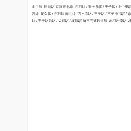
山手線: 田端駅 京浜東北線: 赤羽駅 / 東十条駅 / 王子駅 / 上中里駅
宮線: 尾久駅 / 赤羽駅 南北線: 西ヶ原駅 / 王子駅 / 王子神谷駅 
駅 / 王子駅前駅 / 栄町駅 / 梶原駅 埼玉高速鉄道線: 赤羽岩淵