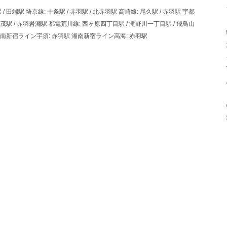
 / 田端駅 埼京線: 十条駅 / 赤羽駅 / 北赤羽駅 高崎線: 尾久駅 / 赤羽駅 宇都
/ 志茂駅 / 赤羽岩淵駅 都電荒川線: 西ヶ原四丁目駅 / 滝野川一丁目駅 / 飛鳥山
駅 湘南新宿ライン宇須: 赤羽駅 湘南新宿ライン高海: 赤羽駅