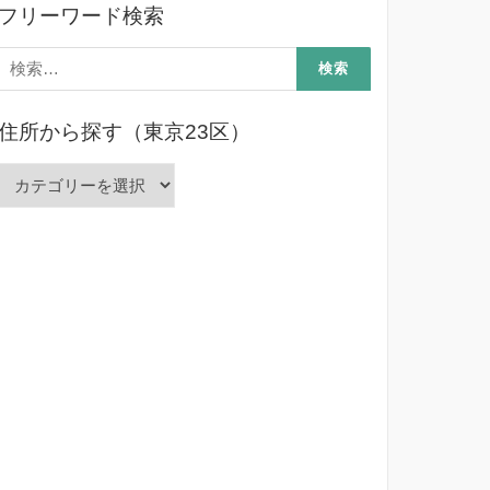
フリーワード検索
検
索:
住所から探す（東京23区）
住
所
か
ら
探
す
（東
京
23
区）