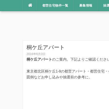
コ
都営住宅物件一覧
募集情報
抽
ン
テ
ン
ツ
へ
ス
キ
桐ケ丘アパート
ッ
2016年6月3日
プ
桐ケ丘アパート
のご案内。下記よりご確認くださ
東京都北区桐ケ丘1-8の都営アパート・都営住宅
図例などお申し込みや抽選前の参考に。