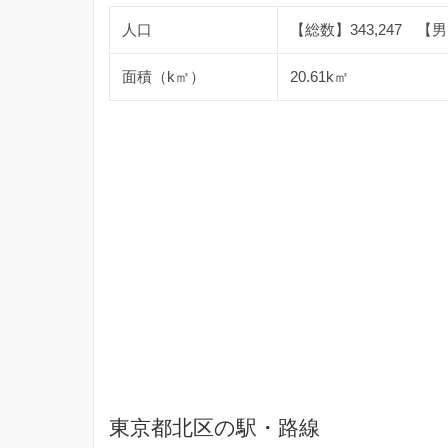
人口
【総数】343,247 【男】
面積（k㎡）
20.61k㎡
東京都北区の駅・路線