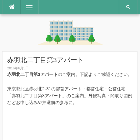
コ
メニュー
ン
テ
ン
ツ
へ
ス
キ
ッ
赤羽北二丁目第3アパート
プ
2016年6月3日
赤羽北二丁目第3アパート
のご案内。下記よりご確認ください。
東京都北区赤羽北2-31の都営アパート・都営住宅・公営住宅
「赤羽北二丁目第3アパート」のご案内。外観写真・間取り図例
などお申し込みや抽選前の参考に。