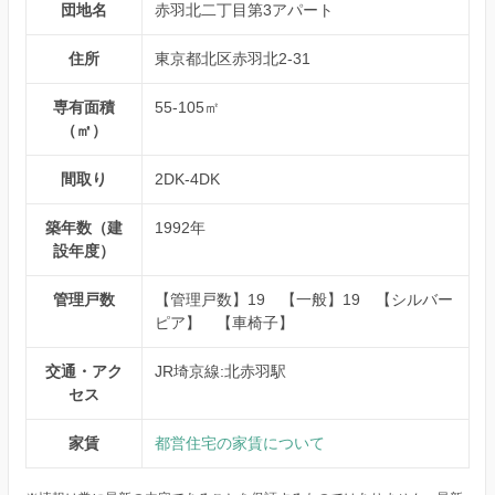
団地名
赤羽北二丁目第3アパート
住所
東京都北区赤羽北2-31
専有面積
55-105㎡
（㎡）
間取り
2DK-4DK
築年数（建
1992年
設年度）
管理戸数
【管理戸数】19 【一般】19 【シルバー
ピア】 【車椅子】
交通・アク
JR埼京線:北赤羽駅
セス
家賃
都営住宅の家賃について