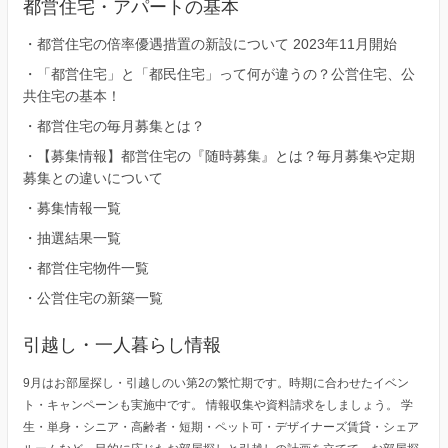
都営住宅・アパートの基本
・
都営住宅の倍率優遇措置の新設について 2023年11月開始
・
「都営住宅」と「都民住宅」って何が違うの？公営住宅、公
共住宅の基本！
・
都営住宅の毎月募集とは？
・
【募集情報】都営住宅の『随時募集』とは？毎月募集や定期
募集との違いについて
・
募集情報一覧
・
抽選結果一覧
・
都営住宅物件一覧
・
公営住宅の新築一覧
引越し・一人暮らし情報
9月はお部屋探し・引越しのい第2の繁忙期です。時期に合わせたイベン
ト・キャンペーンも実施中です。 情報収集や資料請求をしましょう。 学
生・単身・シニア・高齢者・短期・ペット可・デザイナーズ賃貸・シェア