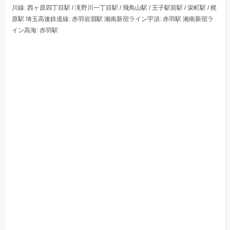
川線: 西ヶ原四丁目駅 / 滝野川一丁目駅 / 飛鳥山駅 / 王子駅前駅 / 栄町駅 / 梶
原駅 埼玉高速鉄道線: 赤羽岩淵駅 湘南新宿ライン宇須: 赤羽駅 湘南新宿ラ
イン高海: 赤羽駅