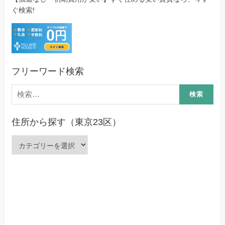
ぐ検索!
フリーワード検索
検
索:
住所から探す（東京23区）
住
所
か
ら
探
す
（東
京