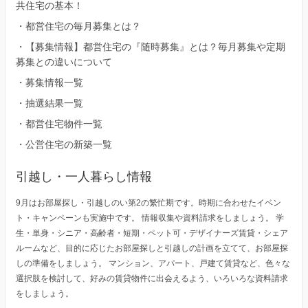
共住宅の基本！
・
都営住宅の毎月募集とは？
・
【募集情報】都営住宅の『随時募集』とは？毎月募集や定期
募集との違いについて
・
募集情報一覧
・
抽選結果一覧
・
都営住宅物件一覧
・
公営住宅の新築一覧
引越し・一人暮らし情報
9月はお部屋探し・引越しのい第2の繁忙期です。時期に合わせたイベン
ト・キャンペーンも実施中です。 情報収集や資料請求をしましょう。 学
生・単身・シニア・高齢者・短期・ペット可・デザイナーズ賃貸・シェア
ルームなど、目的に応じたお部屋探しと引越しの計画を立てて、お部屋探
しの準備をしましょう。 マンション、アパート、戸建て賃貸など、色々な
選択肢を検討して、好みの賃貸物件に出会えるよう、いろいろな資料請求
をしましょう。