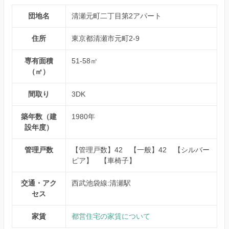
団地名
清瀬元町二丁目第2アパート
住所
東京都清瀬市元町2-9
専有面積
51-58㎡
（㎡）
間取り
3DK
築年数（建
1980年
設年度）
管理戸数
【管理戸数】42 【一般】42 【シルバー
ピア】 【車椅子】
交通・アク
西武池袋線:清瀬駅
セス
家賃
都営住宅の家賃について