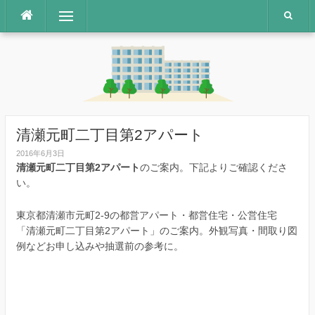
コ
メニュー
ン
テ
ン
ツ
へ
ス
キ
ッ
清瀬元町二丁目第2アパート
プ
2016年6月3日
清瀬元町二丁目第2アパート
のご案内。下記よりご確認くださ
い。
東京都清瀬市元町2-9の都営アパート・都営住宅・公営住宅
「清瀬元町二丁目第2アパート」のご案内。外観写真・間取り図
例などお申し込みや抽選前の参考に。