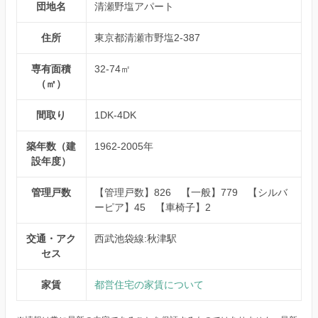
団地名
清瀬野塩アパート
住所
東京都清瀬市野塩2-387
専有面積
32-74㎡
（㎡）
間取り
1DK-4DK
築年数（建
1962-2005年
設年度）
管理戸数
【管理戸数】826 【一般】779 【シルバ
ーピア】45 【車椅子】2
交通・アク
西武池袋線:秋津駅
セス
家賃
都営住宅の家賃について