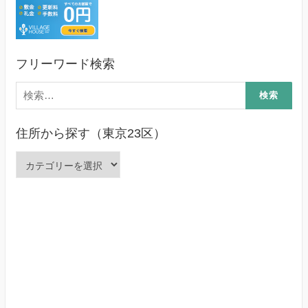
フリーワード検索
検
索:
住所から探す（東京23区）
住
所
か
ら
探
す
（東
京
23
区）