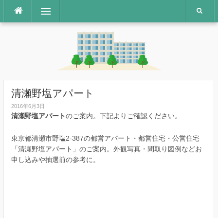
コ
メニュー
ン
テ
ン
ツ
へ
ス
キ
ッ
清瀬野塩アパート
プ
2016年6月3日
清瀬野塩アパート
のご案内。下記よりご確認ください。
東京都清瀬市野塩2-387の都営アパート・都営住宅・公営住宅
「清瀬野塩アパート」のご案内。外観写真・間取り図例などお
申し込みや抽選前の参考に。