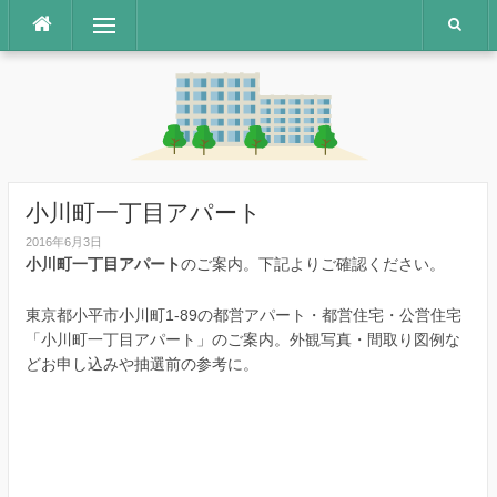
コ
メニュー
ン
テ
ン
ツ
へ
ス
キ
ッ
小川町一丁目アパート
プ
2016年6月3日
小川町一丁目アパート
のご案内。下記よりご確認ください。
東京都小平市小川町1-89の都営アパート・都営住宅・公営住宅
「小川町一丁目アパート」のご案内。外観写真・間取り図例な
どお申し込みや抽選前の参考に。