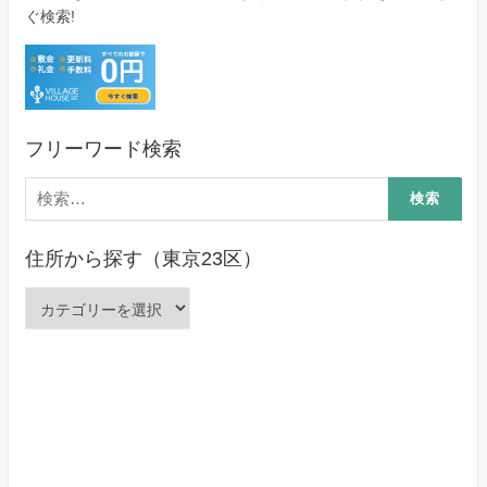
ぐ検索!
フリーワード検索
検
索:
住所から探す（東京23区）
住
所
か
ら
探
す
（東
京