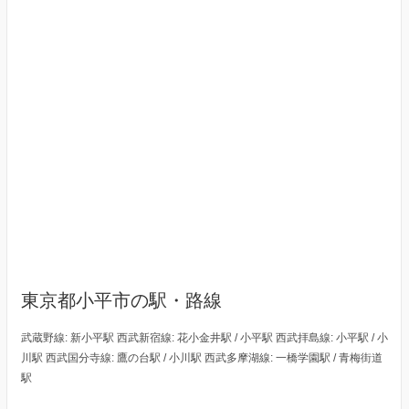
東京都小平市の駅・路線
武蔵野線: 新小平駅 西武新宿線: 花小金井駅 / 小平駅 西武拝島線: 小平駅 / 小
川駅 西武国分寺線: 鷹の台駅 / 小川駅 西武多摩湖線: 一橋学園駅 / 青梅街道
駅