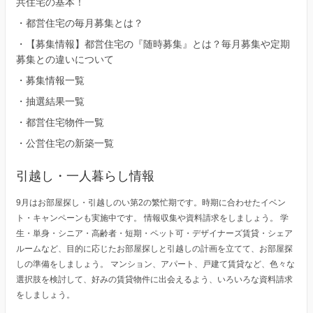
共住宅の基本！
・
都営住宅の毎月募集とは？
・
【募集情報】都営住宅の『随時募集』とは？毎月募集や定期
募集との違いについて
・
募集情報一覧
・
抽選結果一覧
・
都営住宅物件一覧
・
公営住宅の新築一覧
引越し・一人暮らし情報
9月はお部屋探し・引越しのい第2の繁忙期です。時期に合わせたイベン
ト・キャンペーンも実施中です。 情報収集や資料請求をしましょう。 学
生・単身・シニア・高齢者・短期・ペット可・デザイナーズ賃貸・シェア
ルームなど、目的に応じたお部屋探しと引越しの計画を立てて、お部屋探
しの準備をしましょう。 マンション、アパート、戸建て賃貸など、色々な
選択肢を検討して、好みの賃貸物件に出会えるよう、いろいろな資料請求
をしましょう。