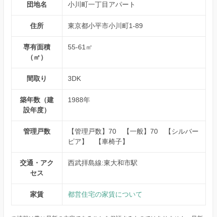
団地名
小川町一丁目アパート
住所
東京都小平市小川町1-89
専有面積
55-61㎡
（㎡）
間取り
3DK
築年数（建
1988年
設年度）
管理戸数
【管理戸数】70 【一般】70 【シルバー
ピア】 【車椅子】
交通・アク
西武拝島線:東大和市駅
セス
家賃
都営住宅の家賃について