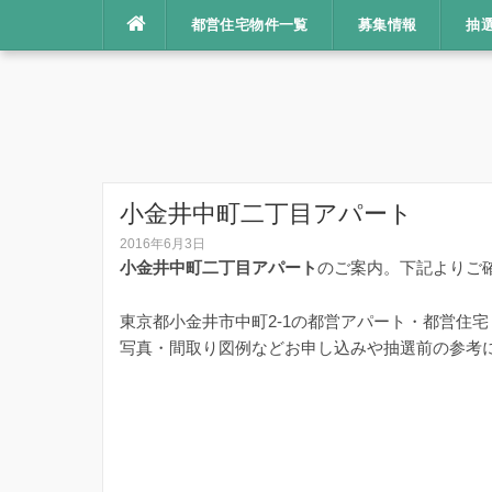
コ
都営住宅物件一覧
募集情報
抽
ン
テ
ン
ツ
へ
ス
キ
小金井中町二丁目アパート
ッ
2016年6月3日
プ
小金井中町二丁目アパート
のご案内。下記よりご
東京都小金井市中町2-1の都営アパート・都営住
写真・間取り図例などお申し込みや抽選前の参考