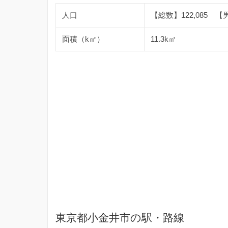
人口
【総数】122,085 【男
面積（k㎡）
11.3k㎡
東京都小金井市の駅・路線