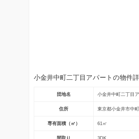
小金井中町二丁目アパートの物件
団地名
小金井中町二丁目
住所
東京都小金井市中町2
専有面積（㎡）
61㎡
間取り
3DK