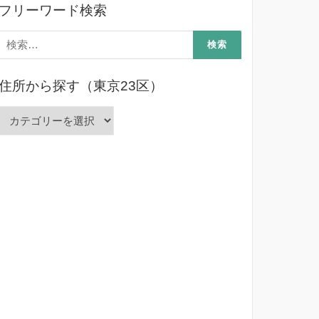
フリーワード検索
検
索:
住所から探す（東京23区）
住
所
か
ら
探
す
（東
京
23
区）