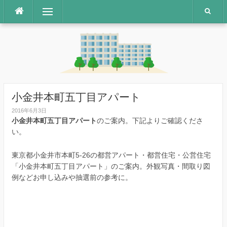
コ
メニュー
ン
テ
ン
ツ
へ
ス
キ
ッ
小金井本町五丁目アパート
プ
2016年6月3日
小金井本町五丁目アパート
のご案内。下記よりご確認くださ
い。
東京都小金井市本町5-26の都営アパート・都営住宅・公営住宅
「小金井本町五丁目アパート」のご案内。外観写真・間取り図
例などお申し込みや抽選前の参考に。