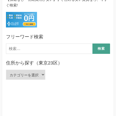
ぐ検索!
フリーワード検索
検
索:
住所から探す（東京23区）
住
所
か
ら
探
す
（東
京