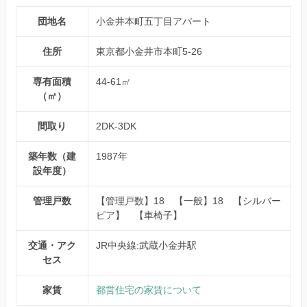
団地名
小金井本町五丁目アパート
住所
東京都小金井市本町5-26
専有面積
44-61㎡
（㎡）
間取り
2DK-3DK
築年数（建
1987年
設年度）
管理戸数
【管理戸数】18 【一般】18 【シルバー
ピア】 【車椅子】
交通・アク
JR中央線:武蔵小金井駅
セス
家賃
都営住宅の家賃について