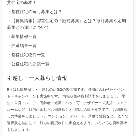
共住宅の基本！
・
都営住宅の毎月募集とは？
・
【募集情報】都営住宅の『随時募集』とは？毎月募集や定期
募集との違いについて
・
募集情報一覧
・
抽選結果一覧
・
都営住宅物件一覧
・
公営住宅の新築一覧
引越し・一人暮らし情報
9月はお部屋探し・引越しのい第2の繁忙期です。時期に合わせたイベン
ト・キャンペーンも実施中です。 情報収集や資料請求をしましょう。 学
生・単身・シニア・高齢者・短期・ペット可・デザイナーズ賃貸・シェア
ルームなど、目的に応じたお部屋探しと引越しの計画を立てて、お部屋探
しの準備をしましょう。 マンション、アパート、戸建て賃貸など、色々な
選択肢を検討して、好みの賃貸物件に出会えるよう、いろいろな資料請求
をしましょう。