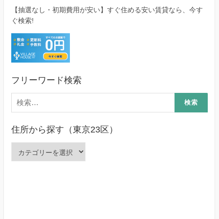
【抽選なし・初期費用が安い】すぐ住める安い賃貸なら、今す
ぐ検索!
フリーワード検索
検
索:
住所から探す（東京23区）
住
所
か
ら
探
す
（東