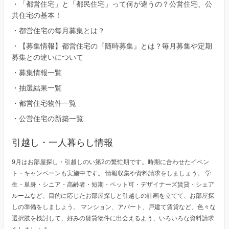
・
「都営住宅」と「都民住宅」って何が違うの？公営住宅、公
共住宅の基本！
・
都営住宅の毎月募集とは？
・
【募集情報】都営住宅の『随時募集』とは？毎月募集や定期
募集との違いについて
・
募集情報一覧
・
抽選結果一覧
・
都営住宅物件一覧
・
公営住宅の新築一覧
引越し・一人暮らし情報
9月はお部屋探し・引越しのい第2の繁忙期です。時期に合わせたイベン
ト・キャンペーンも実施中です。 情報収集や資料請求をしましょう。 学
生・単身・シニア・高齢者・短期・ペット可・デザイナーズ賃貸・シェア
ルームなど、目的に応じたお部屋探しと引越しの計画を立てて、お部屋探
しの準備をしましょう。 マンション、アパート、戸建て賃貸など、色々な
選択肢を検討して、好みの賃貸物件に出会えるよう、いろいろな資料請求