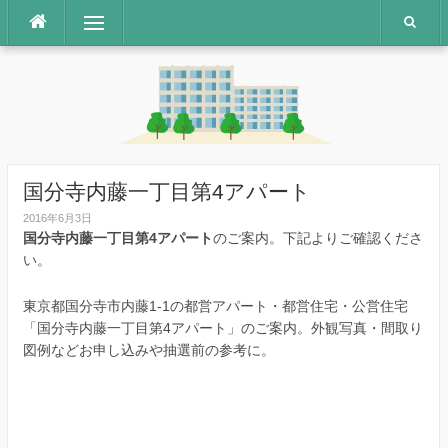
コ
メニュー
ン
テ
ン
ツ
へ
ス
キ
ッ
国分寺内藤一丁目第4アパート
プ
2016年6月3日
国分寺内藤一丁目第4アパート
のご案内。下記よりご確認くださ
い。
東京都国分寺市内藤1-1の都営アパート・都営住宅・公営住宅
「国分寺内藤一丁目第4アパート」のご案内。外観写真・間取り
図例などお申し込みや抽選前の参考に。