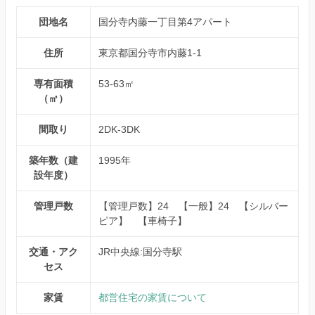
団地名
国分寺内藤一丁目第4アパート
住所
東京都国分寺市内藤1-1
専有面積
53-63㎡
（㎡）
間取り
2DK-3DK
築年数（建
1995年
設年度）
管理戸数
【管理戸数】24 【一般】24 【シルバー
ピア】 【車椅子】
交通・アク
JR中央線:国分寺駅
セス
家賃
都営住宅の家賃について