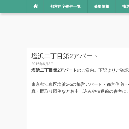
コ
都営住宅物件一覧
募集情報
抽
ン
テ
ン
ツ
へ
ス
キ
塩浜二丁目第2アパート
ッ
2016年6月3日
プ
塩浜二丁目第2アパート
のご案内。下記よりご確認
東京都江東区塩浜2-5の都営アパート・都営住宅
真・間取り図例などお申し込みや抽選前の参考に