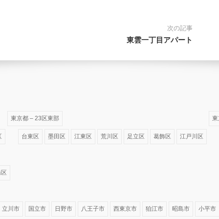
次の記事
東雲一丁目アパート
東京都 – 23区東部
東
区
台東区
墨田区
江東区
荒川区
足立区
葛飾区
江戸川区
橋区
立川市
国立市
日野市
八王子市
西東京市
狛江市
昭島市
小平市