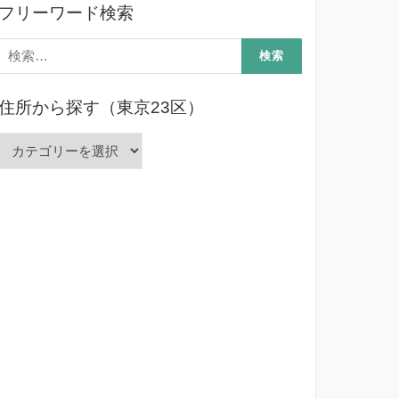
フリーワード検索
検
索:
住所から探す（東京23区）
住
所
か
ら
探
す
（東
京
23
区）