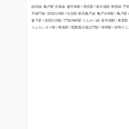
総武線: 亀戸駅 京葉線: 越中島駅 / 潮見駅 / 新木場駅 東西線: 門前
半蔵門線: 清澄白河駅 / 住吉駅 東武亀戸線: 亀戸水神駅 / 亀戸駅 都
森下駅 / 清澄白河駅 / 門前仲町駅 りんかい線: 新木場駅 / 東雲
コムセンター駅 / 青海駅 / 国際展示場正門駅 / 有明駅 / 有明テニス