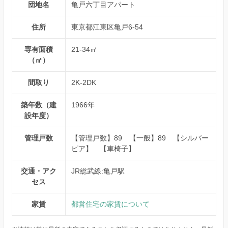
団地名
亀戸六丁目アパート
住所
東京都江東区亀戸6-54
専有面積
21-34㎡
（㎡）
間取り
2K-2DK
築年数（建
1966年
設年度）
管理戸数
【管理戸数】89 【一般】89 【シルバー
ピア】 【車椅子】
交通・アク
JR総武線:亀戸駅
セス
家賃
都営住宅の家賃について