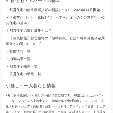
都営住宅・アパートの基本
・
都営住宅の倍率優遇措置の新設について 2023年11月開始
・
「都営住宅」と「都民住宅」って何が違うの？公営住宅、公
共住宅の基本！
・
都営住宅の毎月募集とは？
・
【募集情報】都営住宅の『随時募集』とは？毎月募集や定期
募集との違いについて
・
募集情報一覧
・
抽選結果一覧
・
都営住宅物件一覧
・
公営住宅の新築一覧
引越し・一人暮らし情報
9月はお部屋探し・引越しのい第2の繁忙期です。時期に合わせたイベン
ト・キャンペーンも実施中です。 情報収集や資料請求をしましょう。 学
生・単身・シニア・高齢者・短期・ペット可・デザイナーズ賃貸・シェア
ルームなど、目的に応じたお部屋探しと引越しの計画を立てて、お部屋探