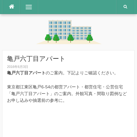
コ
メニュー
ン
テ
ン
ツ
へ
ス
キ
ッ
亀戸六丁目アパート
プ
2016年6月3日
亀戸六丁目アパート
のご案内。下記よりご確認ください。
東京都江東区亀戸6-54の都営アパート・都営住宅・公営住宅
「亀戸六丁目アパート」のご案内。外観写真・間取り図例など
お申し込みや抽選前の参考に。