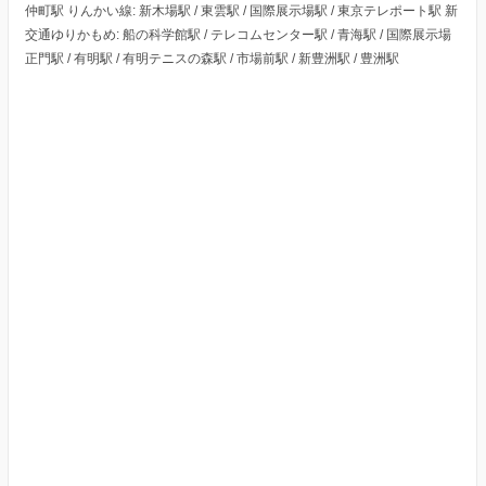
仲町駅 りんかい線: 新木場駅 / 東雲駅 / 国際展示場駅 / 東京テレポート駅 新
交通ゆりかもめ: 船の科学館駅 / テレコムセンター駅 / 青海駅 / 国際展示場
正門駅 / 有明駅 / 有明テニスの森駅 / 市場前駅 / 新豊洲駅 / 豊洲駅