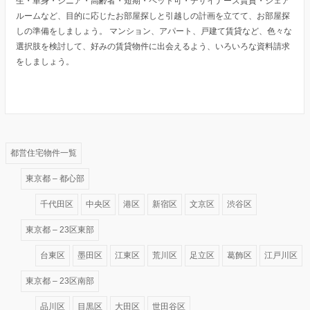
生・単身・シニア・高齢者・短期・ペット可・デザイナーズ賃貸・シェア
ルームなど、目的に応じたお部屋探しと引越しの計画を立てて、お部屋探
しの準備をしましょう。 マンション、アパート、戸建て賃貸など、色々な
選択肢を検討して、好みの賃貸物件に出会えるよう、いろいろな資料請求
をしましょう。
都営住宅物件一覧
東京都 – 都心部
千代田区
中央区
港区
新宿区
文京区
渋谷区
東京都 – 23区東部
台東区
墨田区
江東区
荒川区
足立区
葛飾区
江戸川区
東京都 – 23区南部
品川区
目黒区
大田区
世田谷区