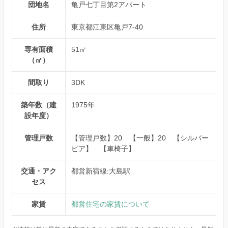
団地名
亀戸七丁目第2アパート
住所
東京都江東区亀戸7-40
専有面積
51㎡
（㎡）
間取り
3DK
築年数（建
1975年
設年度）
管理戸数
【管理戸数】20 【一般】20 【シルバー
ピア】 【車椅子】
交通・アク
都営新宿線:大島駅
セス
家賃
都営住宅の家賃について