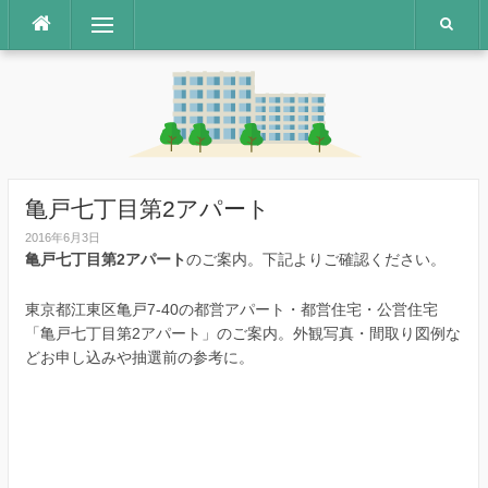
コ
メニュー
ン
テ
ン
ツ
へ
ス
キ
ッ
亀戸七丁目第2アパート
プ
2016年6月3日
亀戸七丁目第2アパート
のご案内。下記よりご確認ください。
東京都江東区亀戸7-40の都営アパート・都営住宅・公営住宅
「亀戸七丁目第2アパート」のご案内。外観写真・間取り図例な
どお申し込みや抽選前の参考に。