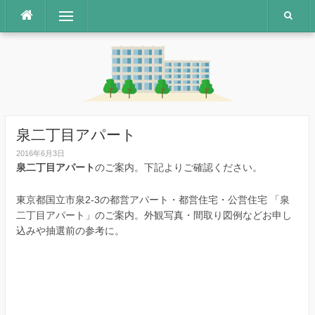
コ
メニュー
ン
テ
ン
ツ
へ
ス
キ
ッ
泉二丁目アパート
プ
2016年6月3日
泉二丁目アパート
のご案内。下記よりご確認ください。
東京都国立市泉2-3の都営アパート・都営住宅・公営住宅 「泉
二丁目アパート」のご案内。外観写真・間取り図例などお申し
込みや抽選前の参考に。