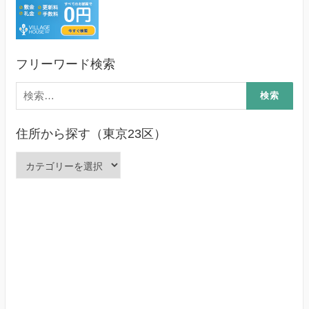
フリーワード検索
検
索:
住所から探す（東京23区）
住
所
か
ら
探
す
（東
京
23
区）