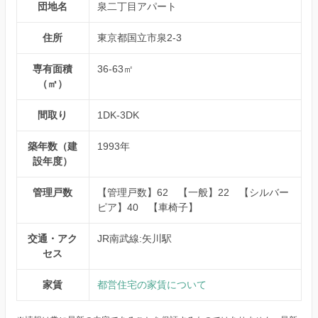
団地名
泉二丁目アパート
住所
東京都国立市泉2-3
専有面積
36-63㎡
（㎡）
間取り
1DK-3DK
築年数（建
1993年
設年度）
管理戸数
【管理戸数】62 【一般】22 【シルバー
ピア】40 【車椅子】
交通・アク
JR南武線:矢川駅
セス
家賃
都営住宅の家賃について