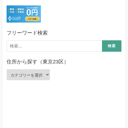
フリーワード検索
検
索:
住所から探す（東京23区）
住
所
か
ら
探
す
（東
京
23