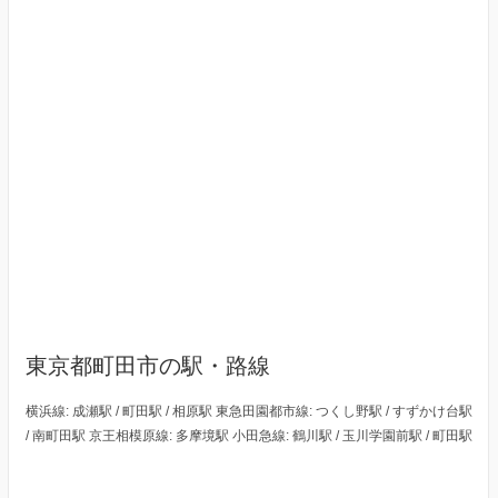
東京都町田市の駅・路線
横浜線: 成瀬駅 / 町田駅 / 相原駅 東急田園都市線: つくし野駅 / すずかけ台駅
/ 南町田駅 京王相模原線: 多摩境駅 小田急線: 鶴川駅 / 玉川学園前駅 / 町田駅