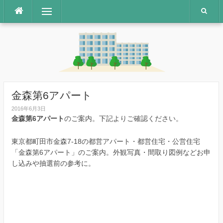
コ
メニュー
ン
テ
ン
ツ
へ
ス
キ
ッ
金森第6アパート
プ
2016年6月3日
金森第6アパート
のご案内。下記よりご確認ください。
東京都町田市金森7-18の都営アパート・都営住宅・公営住宅
「金森第6アパート」のご案内。外観写真・間取り図例などお申
し込みや抽選前の参考に。