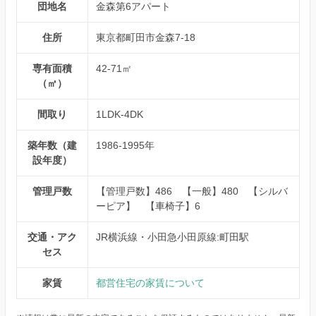
団地名
金森第6アパート
住所
東京都町田市金森7-18
専有面積
42-71㎡
（㎡）
間取り
1LDK-4DK
築年数（建
1986-1995年
設年度）
管理戸数
【管理戸数】486 【一般】480 【シルバ
ーピア】 【車椅子】6
交通・アク
JR横浜線・小田急小田原線:町田駅
セス
家賃
都営住宅の家賃について