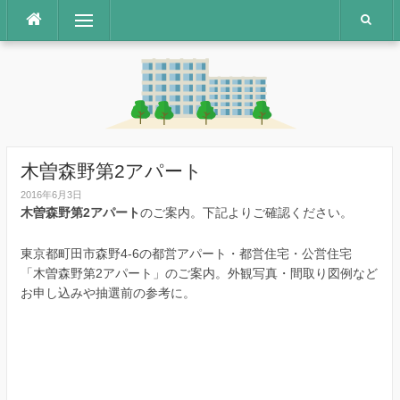
コ
メニュー
ン
テ
ン
ツ
へ
ス
キ
ッ
木曽森野第2アパート
プ
2016年6月3日
木曽森野第2アパート
のご案内。下記よりご確認ください。
東京都町田市森野4-6の都営アパート・都営住宅・公営住宅
「木曽森野第2アパート」のご案内。外観写真・間取り図例など
お申し込みや抽選前の参考に。