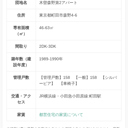
団地名
木曽森野第2アパート
住所
東京都町田市森野4-6
専有面積
46-63㎡
（㎡）
間取り
2DK-3DK
築年数（建
1989-1990年
設年度）
管理戸数
【管理戸数】158 【一般】158 【シルバ
ーピア】 【車椅子】
交通・アク
JR横浜線・小田急小田原線:町田駅
セス
家賃
都営住宅の家賃について