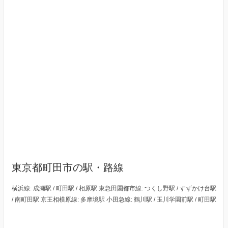
東京都町田市の駅・路線
横浜線: 成瀬駅 / 町田駅 / 相原駅 東急田園都市線: つくし野駅 / すずかけ台駅
/ 南町田駅 京王相模原線: 多摩境駅 小田急線: 鶴川駅 / 玉川学園前駅 / 町田駅