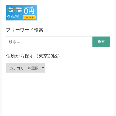
フリーワード検索
検
索:
住所から探す（東京23区）
住
所
か
ら
探
す
（東
京
23