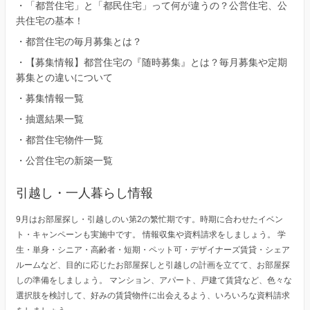
・
「都営住宅」と「都民住宅」って何が違うの？公営住宅、公
共住宅の基本！
・
都営住宅の毎月募集とは？
・
【募集情報】都営住宅の『随時募集』とは？毎月募集や定期
募集との違いについて
・
募集情報一覧
・
抽選結果一覧
・
都営住宅物件一覧
・
公営住宅の新築一覧
引越し・一人暮らし情報
9月はお部屋探し・引越しのい第2の繁忙期です。時期に合わせたイベン
ト・キャンペーンも実施中です。 情報収集や資料請求をしましょう。 学
生・単身・シニア・高齢者・短期・ペット可・デザイナーズ賃貸・シェア
ルームなど、目的に応じたお部屋探しと引越しの計画を立てて、お部屋探
しの準備をしましょう。 マンション、アパート、戸建て賃貸など、色々な
選択肢を検討して、好みの賃貸物件に出会えるよう、いろいろな資料請求