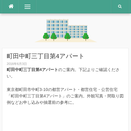
コ
メニュー
ン
テ
ン
ツ
へ
ス
キ
ッ
町田中町三丁目第4アパート
プ
2016年6月3日
町田中町三丁目第4アパート
のご案内。下記よりご確認くださ
い。
東京都町田市中町3-10の都営アパート・都営住宅・公営住宅
「町田中町三丁目第4アパート」のご案内。外観写真・間取り図
例などお申し込みや抽選前の参考に。