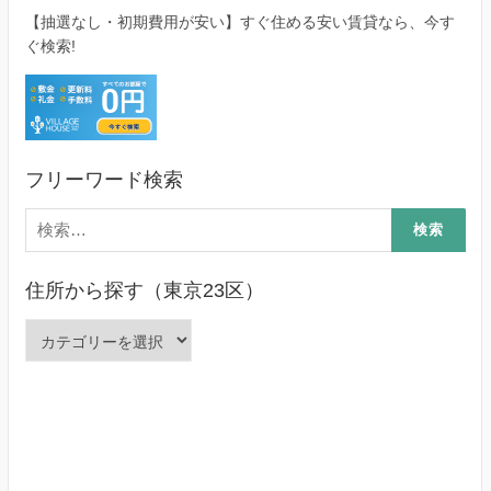
【抽選なし・初期費用が安い】すぐ住める安い賃貸なら、今す
ぐ検索!
フリーワード検索
検
索:
住所から探す（東京23区）
住
所
か
ら
探
す
（東