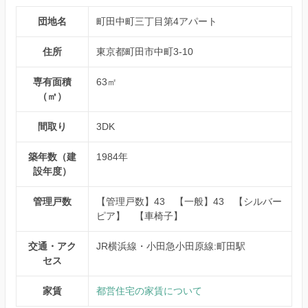
団地名
町田中町三丁目第4アパート
住所
東京都町田市中町3-10
専有面積
63㎡
（㎡）
間取り
3DK
築年数（建
1984年
設年度）
管理戸数
【管理戸数】43 【一般】43 【シルバー
ピア】 【車椅子】
交通・アク
JR横浜線・小田急小田原線:町田駅
セス
家賃
都営住宅の家賃について