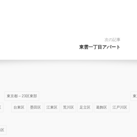
次の記事
東雲一丁目アパート
東京都 – 23区東部
東
区
台東区
墨田区
江東区
荒川区
足立区
葛飾区
江戸川区
橋区