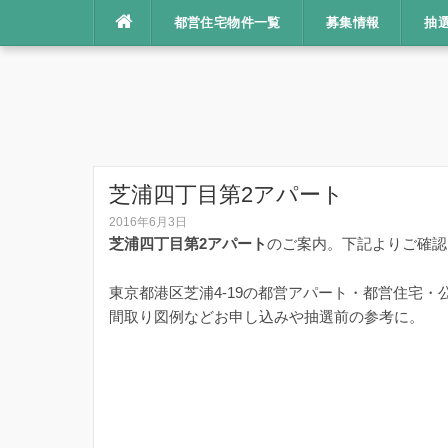
コ
都営住宅物件一覧
募集情報
抽
ン
テ
ン
ツ
へ
ス
キ
芝浦四丁目第2アパート
ッ
2016年6月3日
プ
芝浦四丁目第2アパート
のご案内。下記よりご確認
東京都港区芝浦4-19の都営アパート・都営住宅・
間取り図例などお申し込みや抽選前の参考に。