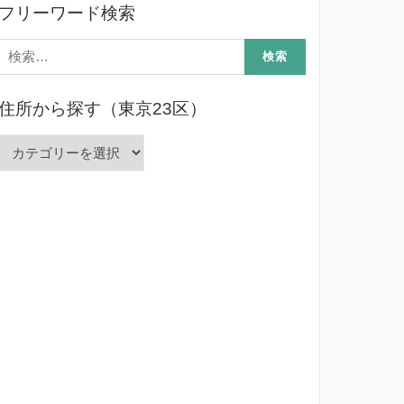
フリーワード検索
検
索:
住所から探す（東京23区）
住
所
か
ら
探
す
（東
京
23
区）