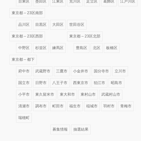
台東区
墨田区
江東区
荒川区
足立区
葛飾区
江戸川区
東京都 – 23区南部
品川区
目黒区
大田区
世田谷区
東京都 – 23区西部
東京都 – 23区北部
中野区
杉並区
練馬区
豊島区
北区
板橋区
東京都 – 都下
府中市
武蔵野市
三鷹市
小金井市
国分寺市
立川市
国立市
日野市
八王子市
西東京市
狛江市
昭島市
小平市
東久留米市
東大和市
東村山市
武蔵村山市
清瀬市
調布市
町田市
福生市
稲城市
羽村市
青梅市
瑞穂町
募集情報
抽選結果