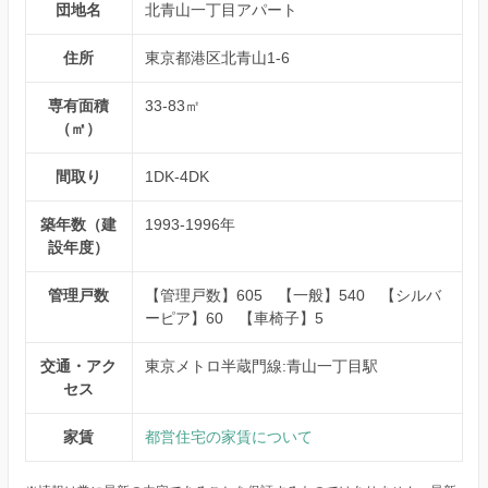
団地名
北青山一丁目アパート
住所
東京都港区北青山1-6
専有面積
33-83㎡
（㎡）
間取り
1DK-4DK
築年数（建
1993-1996年
設年度）
管理戸数
【管理戸数】605 【一般】540 【シルバ
ーピア】60 【車椅子】5
交通・アク
東京メトロ半蔵門線:青山一丁目駅
セス
家賃
都営住宅の家賃について