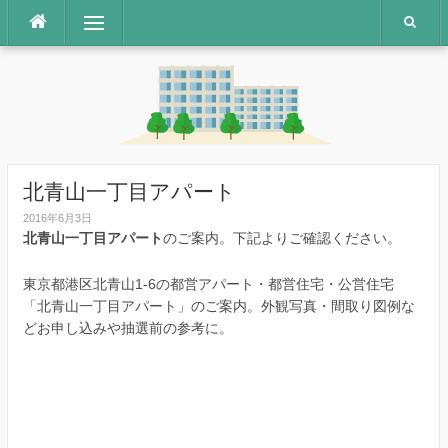
コ
メニュー
ン
テ
ン
ツ
へ
ス
キ
ッ
北青山一丁目アパート
プ
2016年6月3日
北青山一丁目アパート
のご案内。下記よりご確認ください。
東京都港区北青山1-6の都営アパート・都営住宅・公営住宅
「北青山一丁目アパート」のご案内。外観写真・間取り図例な
どお申し込みや抽選前の参考に。