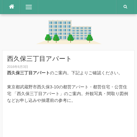
コ
メニュー
ン
テ
ン
ツ
へ
ス
キ
ッ
西久保三丁目アパート
プ
2016年6月3日
西久保三丁目アパート
のご案内。下記よりご確認ください。
東京都武蔵野市西久保3-10の都営アパート・都営住宅・公営住
宅 「西久保三丁目アパート」のご案内。外観写真・間取り図例
などお申し込みや抽選前の参考に。