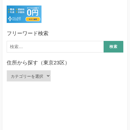
フリーワード検索
検
索:
住所から探す（東京23区）
住
所
か
ら
探
す
（東
京
23