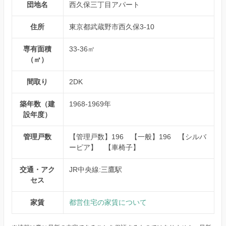
団地名
西久保三丁目アパート
住所
東京都武蔵野市西久保3-10
専有面積
33-36㎡
（㎡）
間取り
2DK
築年数（建
1968-1969年
設年度）
管理戸数
【管理戸数】196 【一般】196 【シルバ
ーピア】 【車椅子】
交通・アク
JR中央線:三鷹駅
セス
家賃
都営住宅の家賃について