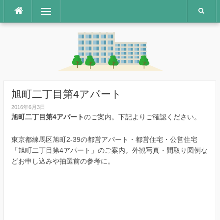
コ
メニュー
ン
テ
ン
ツ
へ
ス
キ
ッ
旭町二丁目第4アパート
プ
2016年6月3日
旭町二丁目第4アパート
のご案内。下記よりご確認ください。
東京都練馬区旭町2-39の都営アパート・都営住宅・公営住宅
「旭町二丁目第4アパート」のご案内。外観写真・間取り図例な
どお申し込みや抽選前の参考に。