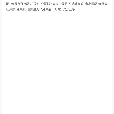
駅 / 練馬高野台駅 / 石神井公園駅 / 大泉学園駅 西武豊島線: 豊島園駅 都営大
江戸線: 練馬駅 / 豊島園駅 / 練馬春日町駅 / 光が丘駅