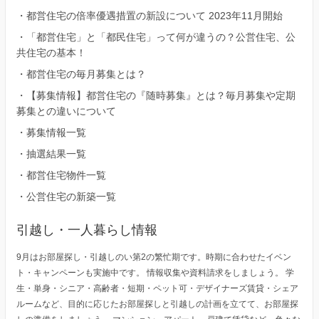
・
都営住宅の倍率優遇措置の新設について 2023年11月開始
・
「都営住宅」と「都民住宅」って何が違うの？公営住宅、公
共住宅の基本！
・
都営住宅の毎月募集とは？
・
【募集情報】都営住宅の『随時募集』とは？毎月募集や定期
募集との違いについて
・
募集情報一覧
・
抽選結果一覧
・
都営住宅物件一覧
・
公営住宅の新築一覧
引越し・一人暮らし情報
9月はお部屋探し・引越しのい第2の繁忙期です。時期に合わせたイベン
ト・キャンペーンも実施中です。 情報収集や資料請求をしましょう。 学
生・単身・シニア・高齢者・短期・ペット可・デザイナーズ賃貸・シェア
ルームなど、目的に応じたお部屋探しと引越しの計画を立てて、お部屋探