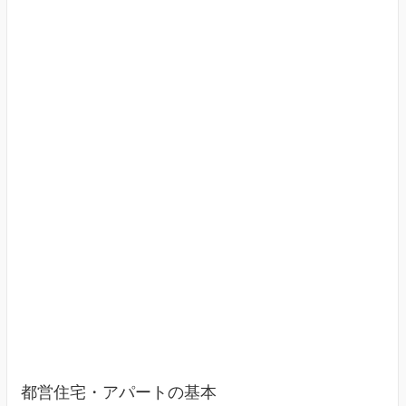
す
（東
京
23
区）
都営住宅・アパートの基本