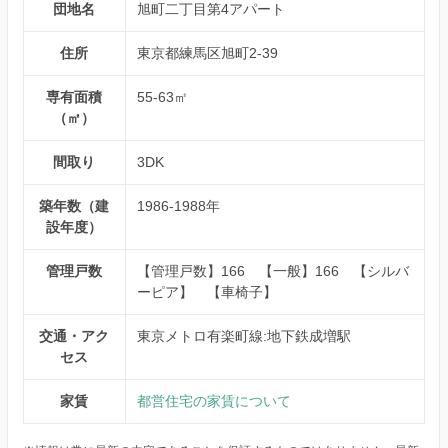
団地名
旭町二丁目第4アパート
住所
東京都練馬区旭町2-39
専有面積
55-63㎡
（㎡）
間取り
3DK
築年数（建
1986-1988年
設年度）
管理戸数
【管理戸数】166 【一般】166 【シルバ
ーピア】 【車椅子】
交通・アク
東京メトロ有楽町線:地下鉄成増駅
セス
家賃
都営住宅の家賃について