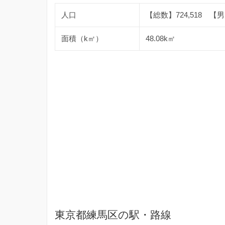
人口
【総数】724,518 【男】
面積（k㎡）
48.08k㎡
東京都練馬区の駅・路線