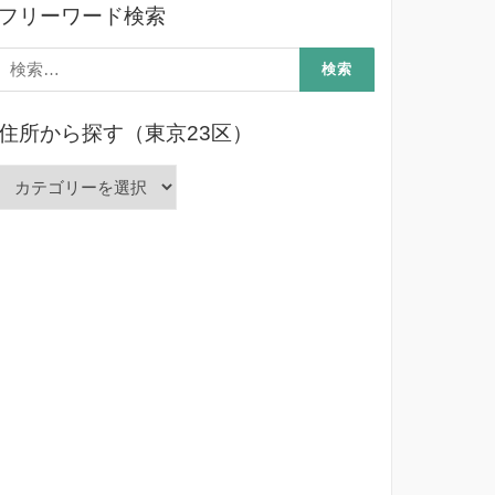
フリーワード検索
検
索:
住所から探す（東京23区）
住
所
か
ら
探
す
（東
京
23
区）