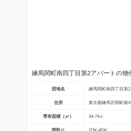
練馬関町南四丁目第2アパートの物
団地名
練馬関町南四丁目第2
住所
東京都練馬区関町南4-
専有面積（㎡）
34-74㎡
間取り
1DK-4DK