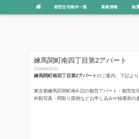
コ
都営住宅物件一覧
募集情報
抽
ン
テ
ン
ツ
へ
ス
キ
練馬関町南四丁目第2アパート
ッ
2016年6月3日
プ
練馬関町南四丁目第2アパート
のご案内。下記より
東京都練馬区関町南4-22の都営アパート・都営住
外観写真・間取り図例などお申し込みや抽選前の