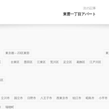
次の記事
東雲一丁目アパート
東京都 – 23区東部
東
区
台東区
墨田区
江東区
荒川区
足立区
葛飾区
江戸川区
橋区
立川市
国立市
日野市
八王子市
西東京市
狛江市
昭島市
小平市
市
瑞穂町