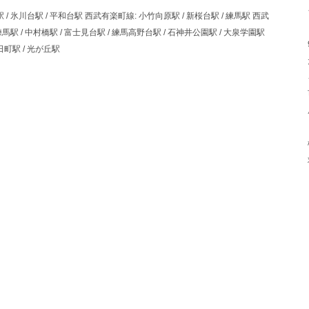
 / 氷川台駅 / 平和台駅 西武有楽町線: 小竹向原駅 / 新桜台駅 / 練馬駅 西武
練馬駅 / 中村橋駅 / 富士見台駅 / 練馬高野台駅 / 石神井公園駅 / 大泉学園駅
日町駅 / 光が丘駅