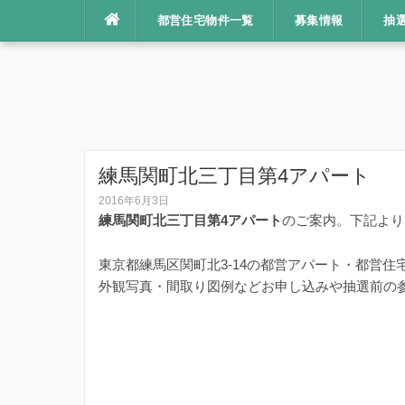
コ
都営住宅物件一覧
募集情報
抽
ン
テ
ン
ツ
へ
ス
キ
練馬関町北三丁目第4アパート
ッ
2016年6月3日
プ
練馬関町北三丁目第4アパート
のご案内。下記より
東京都練馬区関町北3-14の都営アパート・都営住
外観写真・間取り図例などお申し込みや抽選前の