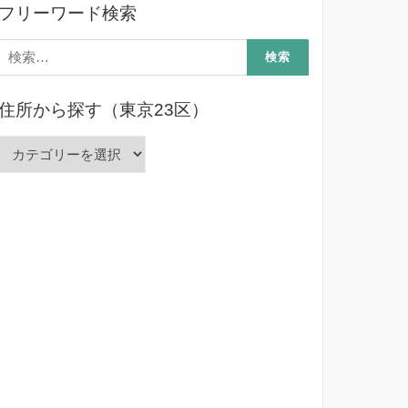
フリーワード検索
検
索:
住所から探す（東京23区）
住
所
か
ら
探
す
（東
京
23
区）