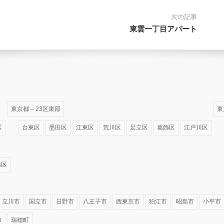
次の記事
東雲一丁目アパート
東京都 – 23区東部
東
区
台東区
墨田区
江東区
荒川区
足立区
葛飾区
江戸川区
橋区
立川市
国立市
日野市
八王子市
西東京市
狛江市
昭島市
小平市
市
瑞穂町