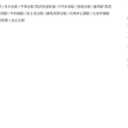
 / 氷川台駅 / 平和台駅 西武有楽町線: 小竹向原駅 / 新桜台駅 / 練馬駅 西武
練馬駅 / 中村橋駅 / 富士見台駅 / 練馬高野台駅 / 石神井公園駅 / 大泉学園駅
日町駅 / 光が丘駅