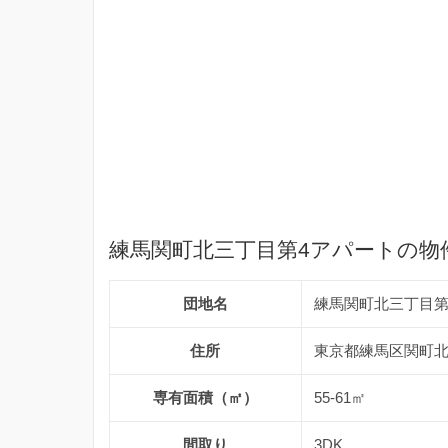
練馬関町北三丁目第4アパートの物
団地名
練馬関町北三丁目第
住所
東京都練馬区関町北3
専有面積（㎡）
55-61㎡
間取り
3DK