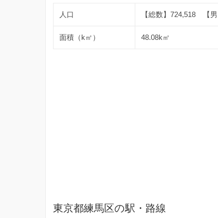
人口
【総数】724,518 【男】
面積（k㎡）
48.08k㎡
東京都練馬区の駅・路線