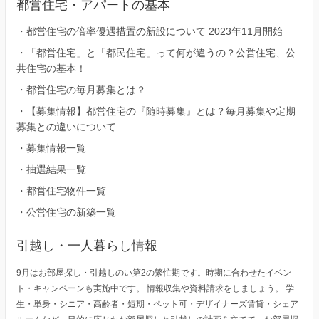
都営住宅・アパートの基本
・
都営住宅の倍率優遇措置の新設について 2023年11月開始
・
「都営住宅」と「都民住宅」って何が違うの？公営住宅、公
共住宅の基本！
・
都営住宅の毎月募集とは？
・
【募集情報】都営住宅の『随時募集』とは？毎月募集や定期
募集との違いについて
・
募集情報一覧
・
抽選結果一覧
・
都営住宅物件一覧
・
公営住宅の新築一覧
引越し・一人暮らし情報
9月はお部屋探し・引越しのい第2の繁忙期です。時期に合わせたイベン
ト・キャンペーンも実施中です。 情報収集や資料請求をしましょう。 学
生・単身・シニア・高齢者・短期・ペット可・デザイナーズ賃貸・シェア