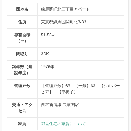
団地名
練馬関町北三丁目アパート
住所
東京都練馬区関町北3-33
専有面積
51-55㎡
（㎡）
間取り
3DK
築年数（建
1976年
設年度）
管理戸数
【管理戸数】63 【一般】63 【シルバー
ピア】 【車椅子】
交通・アク
西武新宿線:武蔵関駅
セス
家賃
都営住宅の家賃について