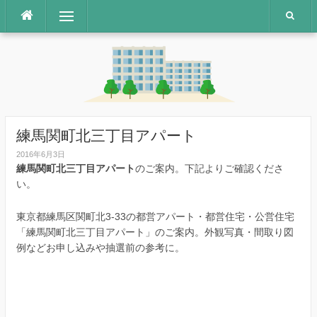
コ
メニュー
ン
テ
ン
ツ
へ
ス
キ
ッ
練馬関町北三丁目アパート
プ
2016年6月3日
練馬関町北三丁目アパート
のご案内。下記よりご確認くださ
い。
東京都練馬区関町北3-33の都営アパート・都営住宅・公営住宅
「練馬関町北三丁目アパート」のご案内。外観写真・間取り図
例などお申し込みや抽選前の参考に。