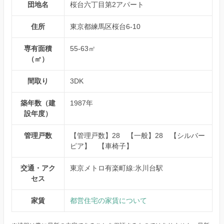
団地名
桜台六丁目第2アパート
住所
東京都練馬区桜台6-10
専有面積
55-63㎡
（㎡）
間取り
3DK
築年数（建
1987年
設年度）
管理戸数
【管理戸数】28 【一般】28 【シルバー
ピア】 【車椅子】
交通・アク
東京メトロ有楽町線:氷川台駅
セス
家賃
都営住宅の家賃について