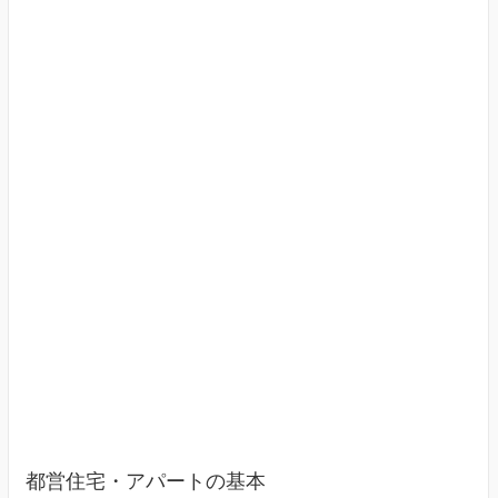
す
（東
京
23
区）
都営住宅・アパートの基本