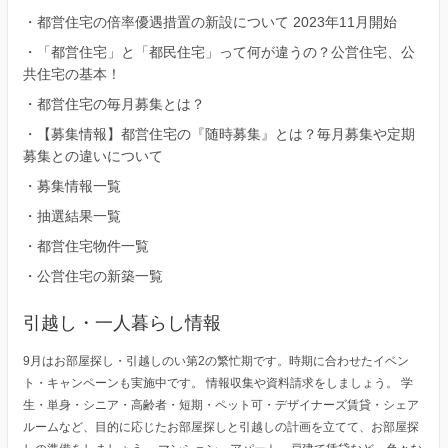
・
都営住宅の倍率優遇措置の新設について 2023年11月開始
・
「都営住宅」と「都民住宅」って何が違うの？公営住宅、公
共住宅の基本！
・
都営住宅の毎月募集とは？
・
【募集情報】都営住宅の『随時募集』とは？毎月募集や定期
募集との違いについて
・
募集情報一覧
・
抽選結果一覧
・
都営住宅物件一覧
・
公営住宅の新築一覧
引越し・一人暮らし情報
9月はお部屋探し・引越しのい第2の繁忙期です。時期に合わせたイベン
ト・キャンペーンも実施中です。 情報収集や資料請求をしましょう。 学
生・単身・シニア・高齢者・短期・ペット可・デザイナーズ賃貸・シェア
ルームなど、目的に応じたお部屋探しと引越しの計画を立てて、お部屋探