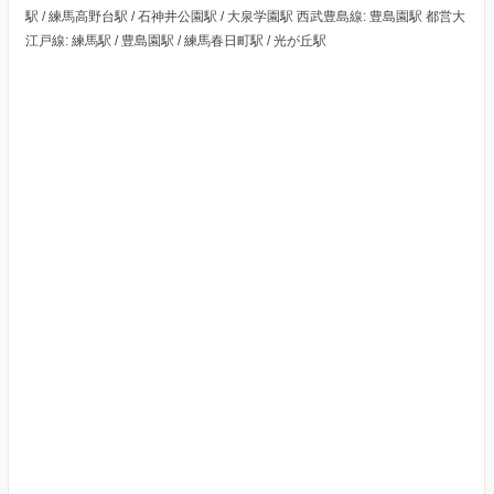
駅 / 練馬高野台駅 / 石神井公園駅 / 大泉学園駅 西武豊島線: 豊島園駅 都営大
江戸線: 練馬駅 / 豊島園駅 / 練馬春日町駅 / 光が丘駅