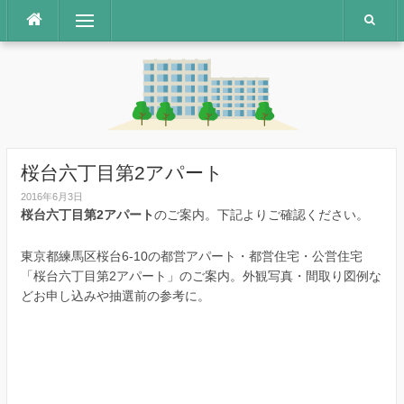
コ
メニュー
ン
テ
ン
ツ
へ
ス
キ
ッ
桜台六丁目第2アパート
プ
2016年6月3日
桜台六丁目第2アパート
のご案内。下記よりご確認ください。
東京都練馬区桜台6-10の都営アパート・都営住宅・公営住宅
「桜台六丁目第2アパート」のご案内。外観写真・間取り図例な
どお申し込みや抽選前の参考に。