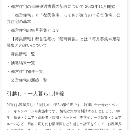
・
都営住宅の倍率優遇措置の新設について 2023年11月開始
・
「都営住宅」と「都民住宅」って何が違うの？公営住宅、公
共住宅の基本！
・
都営住宅の毎月募集とは？
・
【募集情報】都営住宅の『随時募集』とは？毎月募集や定期
募集との違いについて
・
募集情報一覧
・
抽選結果一覧
・
都営住宅物件一覧
・
公営住宅の新築一覧
引越し・一人暮らし情報
9月はお部屋探し・引越しのい第2の繁忙期です。時期に合わせたイベン
ト・キャンペーンも実施中です。 情報収集や資料請求をしましょう。 学
生・単身・シニア・高齢者・短期・ペット可・デザイナーズ賃貸・シェア
ルームなど、目的に応じたお部屋探しと引越しの計画を立てて、お部屋探