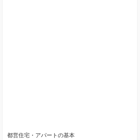
す
（東
京
23
区）
都営住宅・アパートの基本