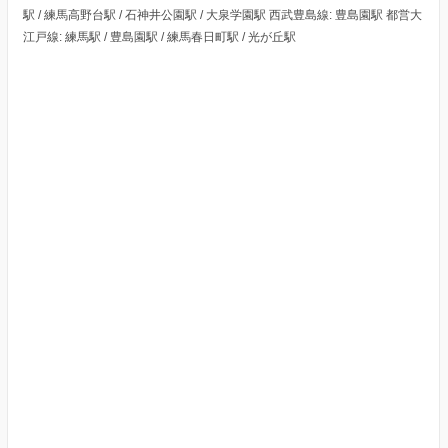
駅 / 練馬高野台駅 / 石神井公園駅 / 大泉学園駅 西武豊島線: 豊島園駅 都営大
江戸線: 練馬駅 / 豊島園駅 / 練馬春日町駅 / 光が丘駅