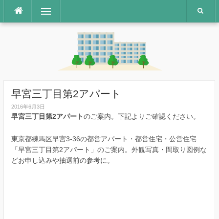
コ
メニュー
ン
テ
ン
ツ
へ
ス
キ
ッ
早宮三丁目第2アパート
プ
2016年6月3日
早宮三丁目第2アパート
のご案内。下記よりご確認ください。
東京都練馬区早宮3-36の都営アパート・都営住宅・公営住宅
「早宮三丁目第2アパート」のご案内。外観写真・間取り図例な
どお申し込みや抽選前の参考に。