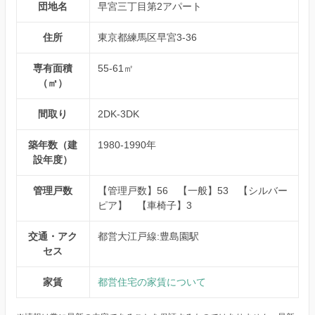
団地名
早宮三丁目第2アパート
住所
東京都練馬区早宮3-36
専有面積
55-61㎡
（㎡）
間取り
2DK-3DK
築年数（建
1980-1990年
設年度）
管理戸数
【管理戸数】56 【一般】53 【シルバー
ピア】 【車椅子】3
交通・アク
都営大江戸線:豊島園駅
セス
家賃
都営住宅の家賃について