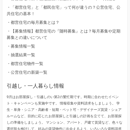
・
「都営住宅」と「都民住宅」って何が違うの？公営住宅、公
共住宅の基本！
・
都営住宅の毎月募集とは？
・
【募集情報】都営住宅の『随時募集』とは？毎月募集や定期
募集との違いについて
・
募集情報一覧
・
抽選結果一覧
・
都営住宅物件一覧
・
公営住宅の新築一覧
引越し・一人暮らし情報
9月はお部屋探し・引越しのい第2の繁忙期です。時期に合わせたイベン
ト・キャンペーンも実施中です。 情報収集や資料請求をしましょう。 学
生・単身・シニア・高齢者・短期・ペット可・デザイナーズ賃貸・シェア
ルームなど、目的に応じたお部屋探しと引越しの計画を立てて、お部屋探
しの準備をしましょう。 マンション、アパート、戸建て賃貸など、色々な
選択肢を検討して、好みの賃貸物件に出会えるよう、いろいろな資料請求