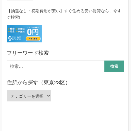
【抽選なし・初期費用が安い】すぐ住める安い賃貸なら、今す
ぐ検索!
フリーワード検索
検
索:
住所から探す（東京23区）
住
所
か
ら
探
す