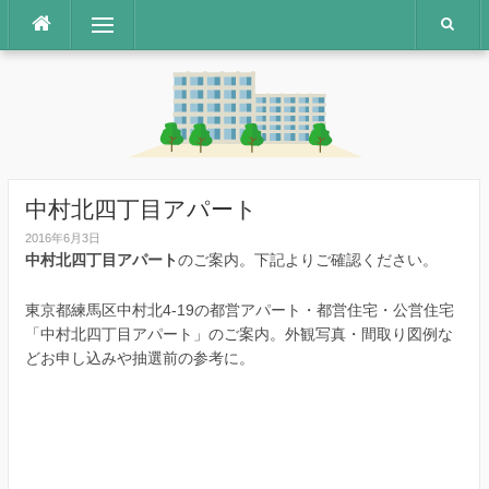
コ
メニュー
ン
テ
ン
ツ
へ
ス
キ
ッ
中村北四丁目アパート
プ
2016年6月3日
中村北四丁目アパート
のご案内。下記よりご確認ください。
東京都練馬区中村北4-19の都営アパート・都営住宅・公営住宅
「中村北四丁目アパート」のご案内。外観写真・間取り図例な
どお申し込みや抽選前の参考に。