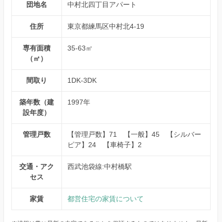
団地名
中村北四丁目アパート
住所
東京都練馬区中村北4-19
専有面積
35-63㎡
（㎡）
間取り
1DK-3DK
築年数（建
1997年
設年度）
管理戸数
【管理戸数】71 【一般】45 【シルバー
ピア】24 【車椅子】2
交通・アク
西武池袋線:中村橋駅
セス
家賃
都営住宅の家賃について