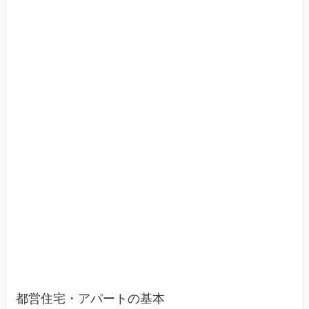
す
（東
京
23
区）
都営住宅・アパートの基本