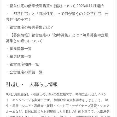
・
都営住宅の倍率優遇措置の新設について 2023年11月開始
・
「都営住宅」と「都民住宅」って何が違うの？公営住宅、公
共住宅の基本！
・
都営住宅の毎月募集とは？
・
【募集情報】都営住宅の『随時募集』とは？毎月募集や定期
募集との違いについて
・
募集情報一覧
・
抽選結果一覧
・
都営住宅物件一覧
・
公営住宅の新築一覧
引越し・一人暮らし情報
9月はお部屋探し・引越しのい第2の繁忙期です。時期に合わせたイベン
ト・キャンペーンも実施中です。 情報収集や資料請求をしましょう。 学
生・単身・シニア・高齢者・短期・ペット可・デザイナーズ賃貸・シェア
ルームなど、目的に応じたお部屋探しと引越しの計画を立てて、お部屋探