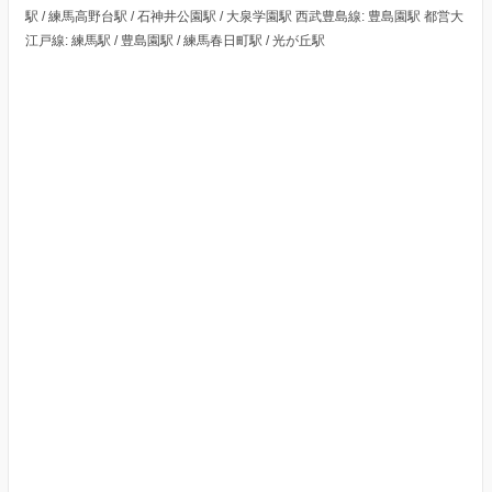
駅 / 練馬高野台駅 / 石神井公園駅 / 大泉学園駅 西武豊島線: 豊島園駅 都営大
江戸線: 練馬駅 / 豊島園駅 / 練馬春日町駅 / 光が丘駅