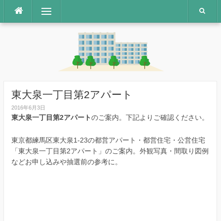
コ
メニュー
ン
テ
ン
ツ
へ
ス
キ
ッ
東大泉一丁目第2アパート
プ
2016年6月3日
東大泉一丁目第2アパート
のご案内。下記よりご確認ください。
東京都練馬区東大泉1-23の都営アパート・都営住宅・公営住宅
「東大泉一丁目第2アパート」のご案内。外観写真・間取り図例
などお申し込みや抽選前の参考に。