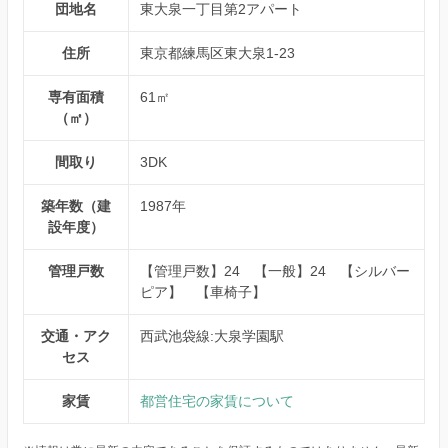
団地名
東大泉一丁目第2アパート
住所
東京都練馬区東大泉1-23
専有面積
61㎡
（㎡）
間取り
3DK
築年数（建
1987年
設年度）
管理戸数
【管理戸数】24 【一般】24 【シルバー
ピア】 【車椅子】
交通・アク
西武池袋線:大泉学園駅
セス
家賃
都営住宅の家賃について