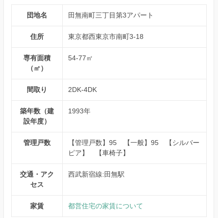
団地名
田無南町三丁目第3アパート
住所
東京都西東京市南町3-18
専有面積
54-77㎡
（㎡）
間取り
2DK-4DK
築年数（建
1993年
設年度）
管理戸数
【管理戸数】95 【一般】95 【シルバー
ピア】 【車椅子】
交通・アク
西武新宿線:田無駅
セス
家賃
都営住宅の家賃について