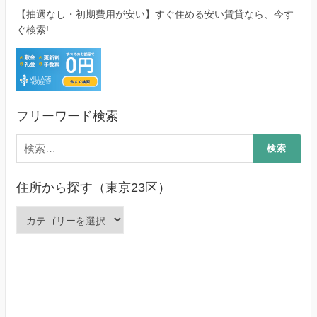
【抽選なし・初期費用が安い】すぐ住める安い賃貸なら、今す
ぐ検索!
フリーワード検索
検
索:
住所から探す（東京23区）
住
所
か
ら
探
す
（東