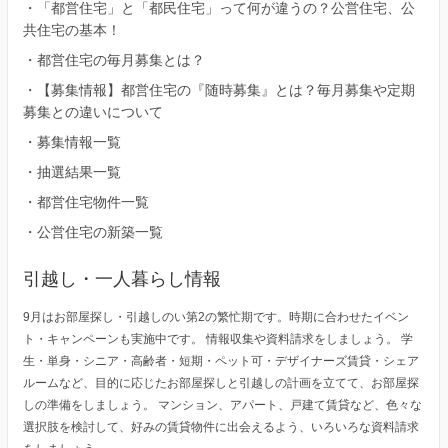
・
「都営住宅」と「都民住宅」って何が違うの？公営住宅、公
共住宅の基本！
・
都営住宅の毎月募集とは？
・
【募集情報】都営住宅の『随時募集』とは？毎月募集や定期
募集との違いについて
・
募集情報一覧
・
抽選結果一覧
・
都営住宅物件一覧
・
公営住宅の新築一覧
引越し・一人暮らし情報
9月はお部屋探し・引越しのい第2の繁忙期です。時期に合わせたイベン
ト・キャンペーンも実施中です。 情報収集や資料請求をしましょう。 学
生・単身・シニア・高齢者・短期・ペット可・デザイナーズ賃貸・シェア
ルームなど、目的に応じたお部屋探しと引越しの計画を立てて、お部屋探
しの準備をしましょう。 マンション、アパート、戸建て賃貸など、色々な
選択肢を検討して、好みの賃貸物件に出会えるよう、いろいろな資料請求