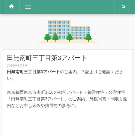
コ
メニュー
ン
テ
ン
ツ
へ
ス
キ
ッ
田無南町三丁目第3アパート
プ
2016年6月3日
田無南町三丁目第3アパート
のご案内。下記よりご確認くださ
い。
東京都西東京市南町3-18の都営アパート・都営住宅・公営住宅
「田無南町三丁目第3アパート」のご案内。外観写真・間取り図
例などお申し込みや抽選前の参考に。