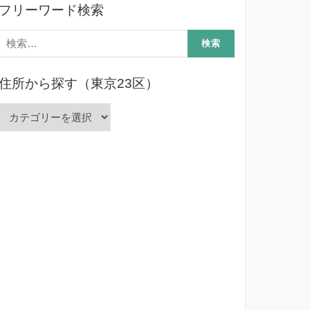
フリーワード検索
検
索:
住所から探す（東京23区）
住
所
か
ら
探
す
（東
京
23
区）