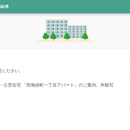
選結果
認ください。
宅・公営住宅 「田無緑町一丁目アパート」のご案内。外観写
。