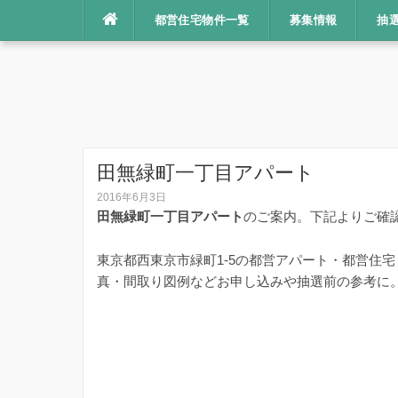
コ
都営住宅物件一覧
募集情報
抽
ン
テ
ン
ツ
へ
ス
キ
田無緑町一丁目アパート
ッ
2016年6月3日
プ
田無緑町一丁目アパート
のご案内。下記よりご確
東京都西東京市緑町1-5の都営アパート・都営住
真・間取り図例などお申し込みや抽選前の参考に