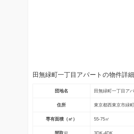
田無緑町一丁目アパートの物件詳
団地名
田無緑町一丁目ア
住所
東京都西東京市緑町1
専有面積（㎡）
55-75㎡
間取り
3DK-4DK