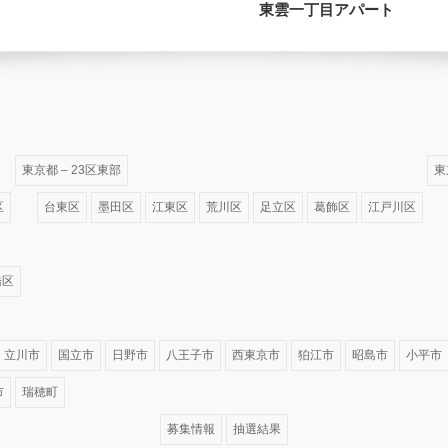
東雲一丁目アパート
東京都 – 23区東部
東
区
台東区
墨田区
江東区
荒川区
足立区
葛飾区
江戸川区
橋区
立川市
国立市
日野市
八王子市
西東京市
狛江市
昭島市
小平市
市
瑞穂町
募集情報
抽選結果