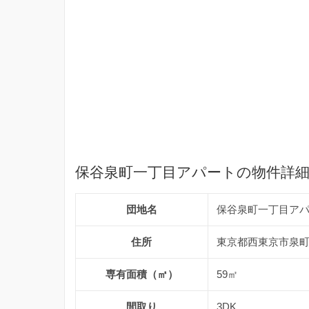
保谷泉町一丁目アパートの物件詳
団地名
保谷泉町一丁目ア
住所
東京都西東京市泉町1
専有面積（㎡）
59㎡
間取り
3DK