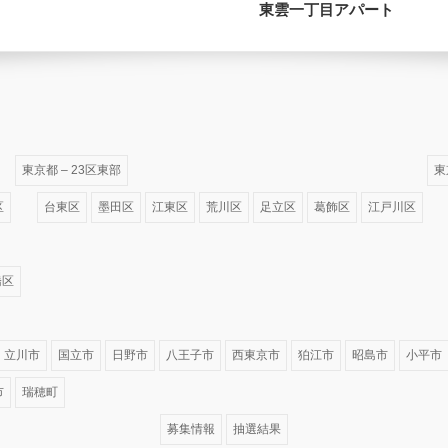
東雲一丁目アパート
東京都 – 23区東部
東
区
台東区
墨田区
江東区
荒川区
足立区
葛飾区
江戸川区
橋区
立川市
国立市
日野市
八王子市
西東京市
狛江市
昭島市
小平市
市
瑞穂町
募集情報
抽選結果