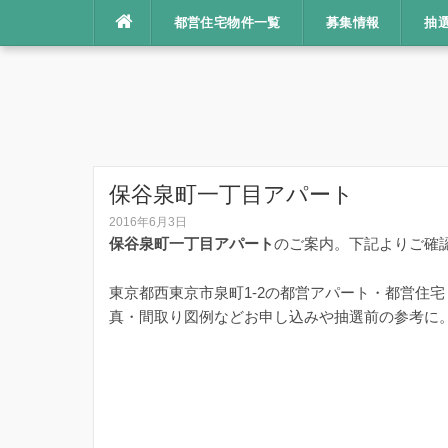
コ
都営住宅物件一覧
募集情報
抽
ン
テ
ン
ツ
へ
ス
キ
保谷泉町一丁目アパート
ッ
2016年6月3日
プ
保谷泉町一丁目アパート
のご案内。下記よりご確
東京都西東京市泉町1-2の都営アパート・都営住
真・間取り図例などお申し込みや抽選前の参考に