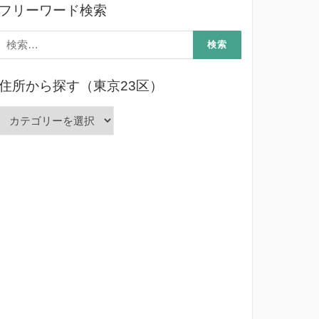
フリーワード検索
検
索:
住所から探す（東京23区）
住
所
か
ら
探
す
（東
京
23
区）