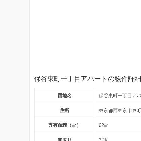
保谷東町一丁目アパートの物件詳
団地名
保谷東町一丁目ア
住所
東京都西東京市東町1
専有面積（㎡）
62㎡
間取り
3DK