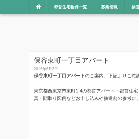
コ
都営住宅物件一覧
募集情報
抽
ン
テ
ン
ツ
へ
ス
キ
保谷東町一丁目アパート
ッ
2016年6月3日
プ
保谷東町一丁目アパート
のご案内。下記よりご確
東京都西東京市東町1-4の都営アパート・都営住
真・間取り図例などお申し込みや抽選前の参考に