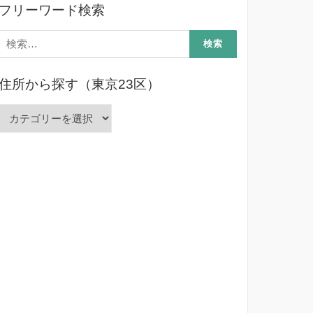
フリーワード検索
検
索:
住所から探す（東京23区）
住
所
か
ら
探
す
（東
京
23
区）