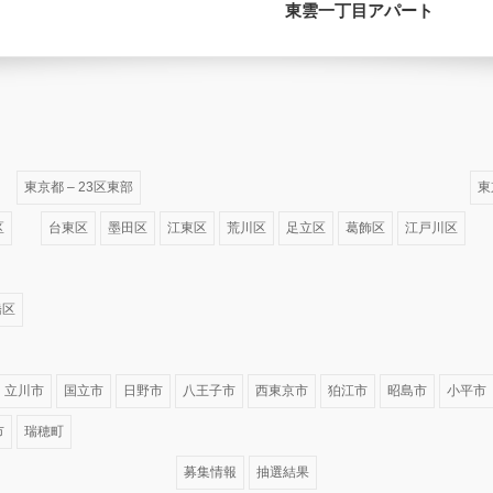
東雲一丁目アパート
東京都 – 23区東部
東
区
台東区
墨田区
江東区
荒川区
足立区
葛飾区
江戸川区
橋区
立川市
国立市
日野市
八王子市
西東京市
狛江市
昭島市
小平市
市
瑞穂町
募集情報
抽選結果