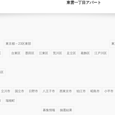
東雲一丁目アパート
東京都 – 23区東部
東
区
台東区
墨田区
江東区
荒川区
足立区
葛飾区
江戸川区
橋区
立川市
国立市
日野市
八王子市
西東京市
狛江市
昭島市
小平市
市
瑞穂町
募集情報
抽選結果