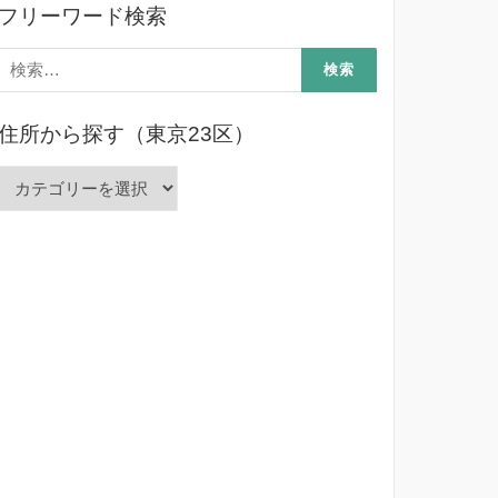
フリーワード検索
検
索:
住所から探す（東京23区）
住
所
か
ら
探
す
（東
京
23
区）