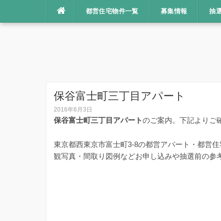
コ
都営住宅物件一覧
募集情報
抽
ン
テ
ン
ツ
へ
ス
キ
保谷富士町三丁目アパート
ッ
2016年6月3日
プ
保谷富士町三丁目アパート
のご案内。下記よりご
東京都西東京市富士町3-8の都営アパート・都営
観写真・間取り図例などお申し込みや抽選前の参