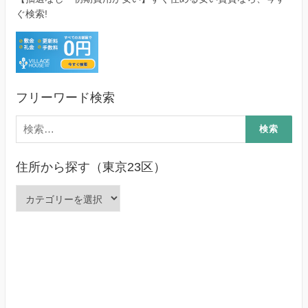
ぐ検索!
フリーワード検索
検
索:
住所から探す（東京23区）
住
所
か
ら
探
す
（東
京