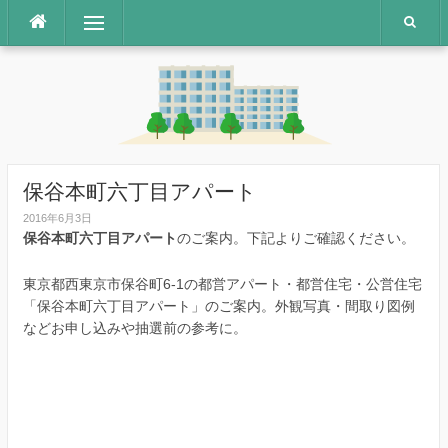
コ
メニュー
ン
テ
ン
ツ
へ
ス
キ
ッ
保谷本町六丁目アパート
プ
2016年6月3日
保谷本町六丁目アパート
のご案内。下記よりご確認ください。
東京都西東京市保谷町6-1の都営アパート・都営住宅・公営住宅
「保谷本町六丁目アパート」のご案内。外観写真・間取り図例
などお申し込みや抽選前の参考に。