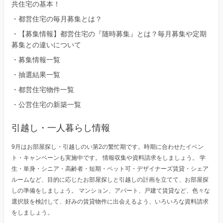
共住宅の基本！
・
都営住宅の毎月募集とは？
・
【募集情報】都営住宅の『随時募集』とは？毎月募集や定期
募集との違いについて
・
募集情報一覧
・
抽選結果一覧
・
都営住宅物件一覧
・
公営住宅の新築一覧
引越し・一人暮らし情報
9月はお部屋探し・引越しのい第2の繁忙期です。時期に合わせたイベン
ト・キャンペーンも実施中です。 情報収集や資料請求をしましょう。 学
生・単身・シニア・高齢者・短期・ペット可・デザイナーズ賃貸・シェア
ルームなど、目的に応じたお部屋探しと引越しの計画を立てて、お部屋探
しの準備をしましょう。 マンション、アパート、戸建て賃貸など、色々な
選択肢を検討して、好みの賃貸物件に出会えるよう、いろいろな資料請求
をしましょう。