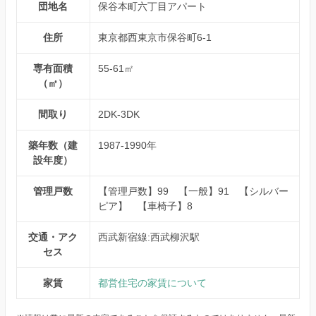
団地名
保谷本町六丁目アパート
住所
東京都西東京市保谷町6-1
専有面積
55-61㎡
（㎡）
間取り
2DK-3DK
築年数（建
1987-1990年
設年度）
管理戸数
【管理戸数】99 【一般】91 【シルバー
ピア】 【車椅子】8
交通・アク
西武新宿線:西武柳沢駅
セス
家賃
都営住宅の家賃について