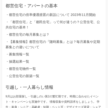
都営住宅・アパートの基本
・
都営住宅の倍率優遇措置の新設について 2023年11月開始
・
「都営住宅」と「都民住宅」って何が違うの？公営住宅、公
共住宅の基本！
・
都営住宅の毎月募集とは？
・
【募集情報】都営住宅の『随時募集』とは？毎月募集や定期
募集との違いについて
・
募集情報一覧
・
抽選結果一覧
・
都営住宅物件一覧
・
公営住宅の新築一覧
引越し・一人暮らし情報
9月はお部屋探し・引越しのい第2の繁忙期です。時期に合わせたイベン
ト・キャンペーンも実施中です。 情報収集や資料請求をしましょう。 学
生・単身・シニア・高齢者・短期・ペット可・デザイナーズ賃貸・シェア