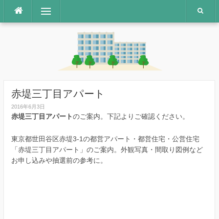
コ
メニュー
ン
テ
ン
ツ
へ
ス
キ
ッ
赤堤三丁目アパート
プ
2016年6月3日
赤堤三丁目アパート
のご案内。下記よりご確認ください。
東京都世田谷区赤堤3-1の都営アパート・都営住宅・公営住宅
「赤堤三丁目アパート」のご案内。外観写真・間取り図例など
お申し込みや抽選前の参考に。