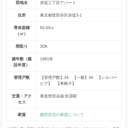
団地名
赤堤三丁目アパート
住所
東京都世田谷区赤堤3-1
専有面積
55-59㎡
（㎡）
間取り
3DK
築年数（建
1981年
設年度）
管理戸数
【管理戸数】34 【一般】34 【シルバー
ピア】 【車椅子】
交通・アク
東急世田谷線:松原駅
セス
家賃
都営住宅の家賃について